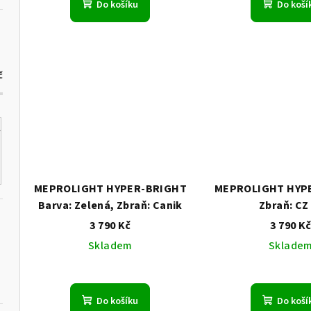
Do košíku
Do koší
č
MEPROLIGHT HYPER-BRIGHT
MEPROLIGHT HYP
Barva: Zelená, Zbraň: Canik
Zbraň: CZ
3 790 Kč
3 790 K
Skladem
Sklade
Do košíku
Do koší