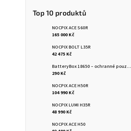
Top 10 produktů
NOCPIX ACE S60R
165 000 Kč
NOCPIX BOLT L35R
42 475 Kč
BatteryBox 18650 – ochranné pouzdro na baterie
290 Kč
NOCPIX ACE H50R
104 990 Kč
NOCPIX LUMI H35R
48 990 Kč
NOCPIX ACE H50