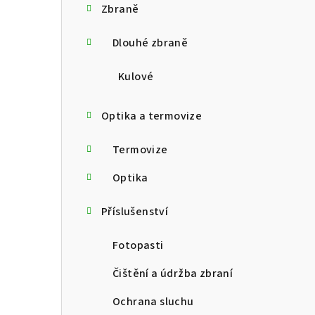
Zbraně
t
Dlouhé zbraně
r
a
Kulové
n
Optika a termovize
n
Termovize
í
p
Optika
a
Příslušenství
n
Fotopasti
e
Čištění a údržba zbraní
l
Ochrana sluchu