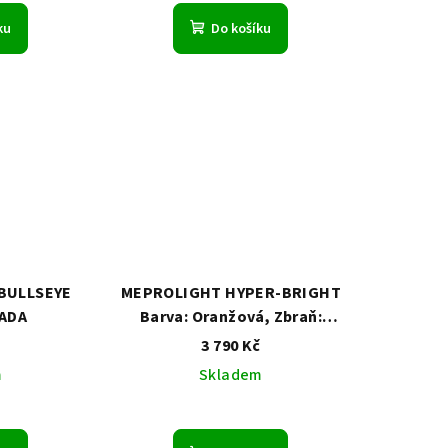
ku
Do košíku
BULLSEYE
MEPROLIGHT HYPER-BRIGHT
SADA
Barva: Oranžová, Zbraň:
Canik
č
3 790 Kč
m
Skladem