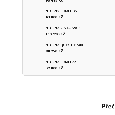
93 489 Kč
NOCPIX LUMI H35
43 000 Kč
NOCPIX VISTA S50R
112 990 Kč
NOCPIX QUEST H50R
88 250 Kč
NOCPIX LUMI L35
32 000 Kč
Z
á
Přeč
p