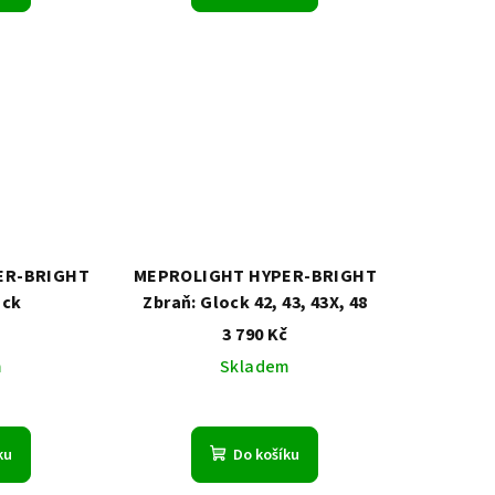
ER-BRIGHT
MEPROLIGHT HYPER-BRIGHT
ock
Zbraň: Glock 42, 43, 43X, 48
č
3 790 Kč
m
Skladem
ku
Do košíku