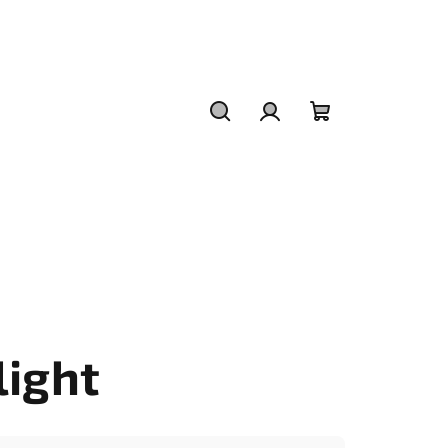
Hledat
Přihlášení
Nákupní
košík
ight