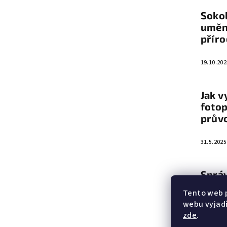
a
Sokol
t
umění
přír
í
19.10.202
Jak v
fotop
prův
31.5.2025
Sprá
vyba
Tento web 
webu vyjadř
5.6.2023
zde
.