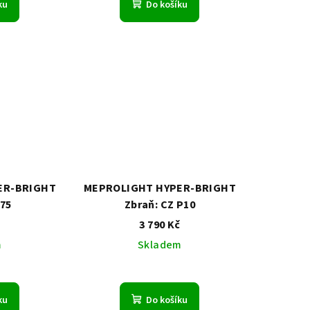
ku
Do košíku
ER-BRIGHT
MEPROLIGHT HYPER-BRIGHT
 75
Zbraň: CZ P10
č
3 790 Kč
m
Skladem
ku
Do košíku