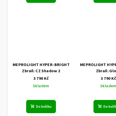
MEPROLIGHT HYPER-BRIGHT
MEPROLIGHT HYP
Zbraň: CZ Shadow 2
Zbraň: Gl
3 790 Kč
3 790 K
Skladem
Sklade
Do košíku
Do koší