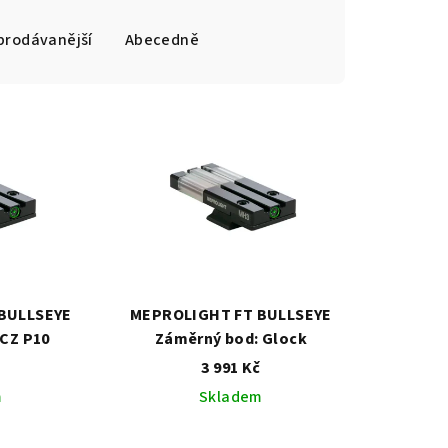
prodávanější
Abecedně
BULLSEYE
MEPROLIGHT FT BULLSEYE
CZ P10
Záměrný bod: Glock
č
3 991 Kč
m
Skladem