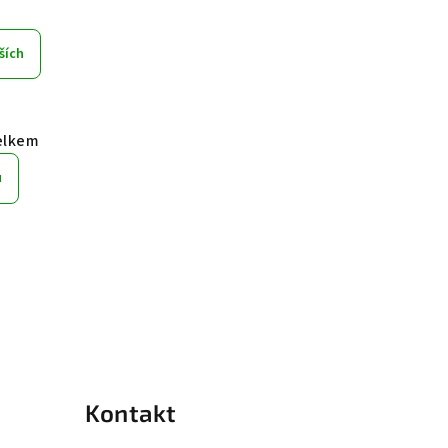
ších
elkem
u
Kontakt