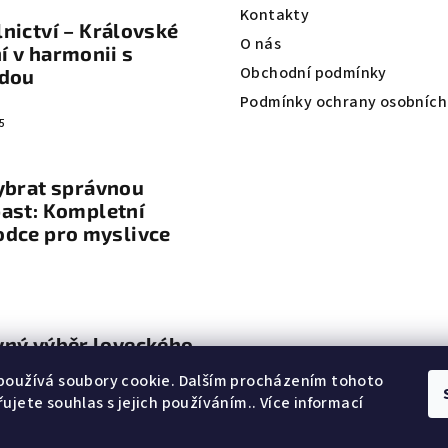
y
Kontakty
nictví – Královské
v
O nás
 v harmonii s
ý
Obchodní podmínky
odou
p
Podmínky ochrany osobních
i
5
s
u
ybrat správnou
ast: Kompletní
odce pro myslivce
vný výběr loveckého
vení
používá soubory cookie. Dalším procházením tohoto
ujete souhlas s jejich používáním.. Více informací