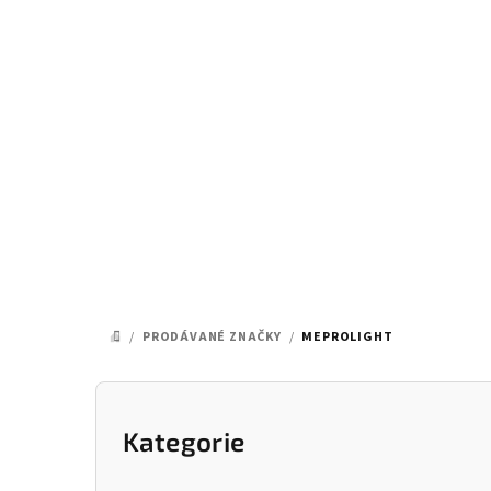
Přejít
na
obsah
/
PRODÁVANÉ ZNAČKY
/
MEPROLIGHT
DOMŮ
P
o
Kategorie
Přeskočit
kategorie
s