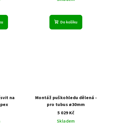
ku
Do košíku
svit na
Montáž puškohledu dělená -
lpex
pro tubus ø30mm
5 029 Kč
m
Skladem