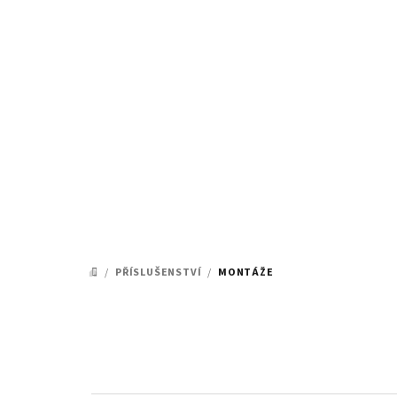
Přejít
na
obsah
/
PŘÍSLUŠENSTVÍ
/
MONTÁŽE
DOMŮ