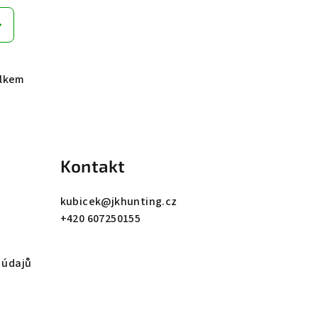
elkem
Kontakt
kubicek
@
jkhunting.cz
+420 607250155
 údajů