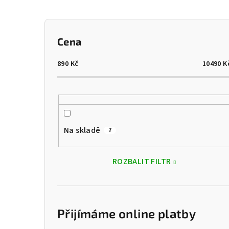
P
Cena
o
s
890
Kč
10490
K
t
r
a
Na skladě
7
n
n
ROZBALIT FILTR
í
p
Přijímáme online platby
a