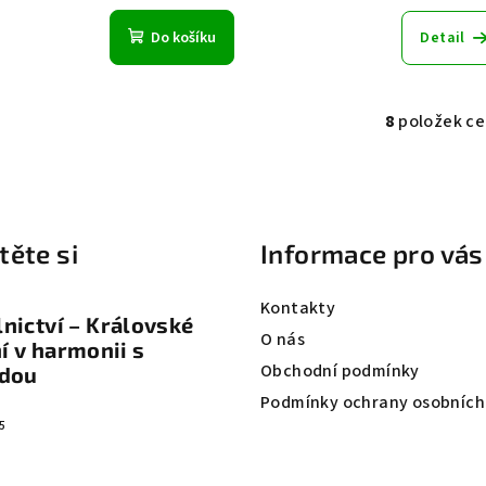
Do košíku
Detail
8
položek c
O
v
l
á
těte si
Informace pro vás
d
a
Kontakty
c
nictví – Královské
O nás
í
 v harmonii s
Obchodní podmínky
odou
p
Podmínky ochrany osobních
r
5
v
k