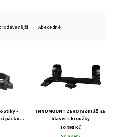
prodávanější
Abecedně
optiky –
INNOMOUNT ZERO montáž na
cí páčkou
blaser s kroužky
24,5 mm,
č
10 490 Kč
30mm
m
Skladem