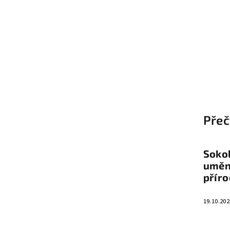
Z
á
Přeč
p
a
Sokol
t
umění
přír
í
19.10.202