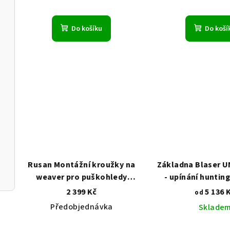
Do košíku
Do koší
Rusan Montážní kroužky na
Základna Blaser 
weaver pro puškohledy
- upínání huntin
Stellar, Alpex, DS35, Ares
ocelov
2 399 Kč
5 136 
od
Předobjednávka
Sklade