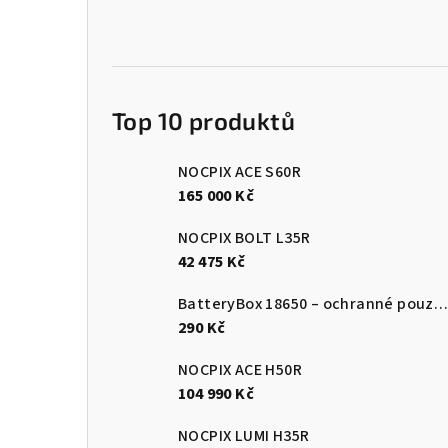
n
e
l
Top 10 produktů
NOCPIX ACE S60R
165 000 Kč
NOCPIX BOLT L35R
42 475 Kč
BatteryBox 18650 – ochranné pouzdro na baterie
290 Kč
NOCPIX ACE H50R
104 990 Kč
NOCPIX LUMI H35R