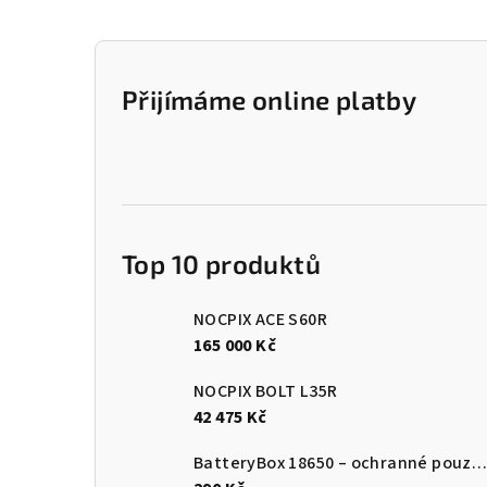
P
o
Přijímáme online platby
s
t
r
a
Top 10 produktů
n
NOCPIX ACE S60R
n
165 000 Kč
í
NOCPIX BOLT L35R
42 475 Kč
p
BatteryBox 18650 – ochranné pouzdro na baterie
a