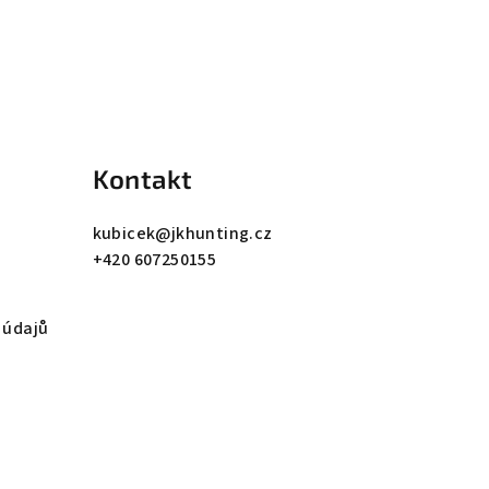
Kontakt
kubicek
@
jkhunting.cz
+420 607250155
 údajů