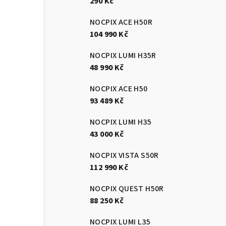
290 Kč
n
NOCPIX ACE H50R
e
104 990 Kč
l
NOCPIX LUMI H35R
48 990 Kč
NOCPIX ACE H50
93 489 Kč
NOCPIX LUMI H35
43 000 Kč
NOCPIX VISTA S50R
112 990 Kč
NOCPIX QUEST H50R
88 250 Kč
NOCPIX LUMI L35