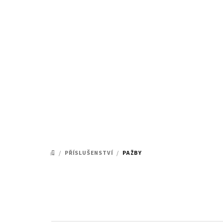
Přejít
na
obsah
/
PŘÍSLUŠENSTVÍ
/
PAŽBY
DOMŮ