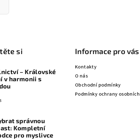
těte si
Informace pro vás
Kontakty
nictví – Královské
O nás
 v harmonii s
Obchodní podmínky
odou
Podmínky ochrany osobních
5
ybrat správnou
ast: Kompletní
odce pro myslivce