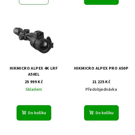
ů
HIKMICRO ALPEX 4K LRF
HIKMICRO ALPEX PRO A50P
A50EL
25 999 Kč
21 225 Kč
Skladem
Předobjednávka
Do košíku
Do košíku