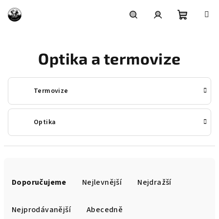
Přejít
na
obsah
Nákupní
Hledat
Přihlášení
Optika a termovize
košík
Termovize
Optika
Ř
a
Doporučujeme
Nejlevnější
Nejdražší
z
e
Nejprodávanější
Abecedně