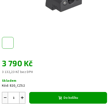
3 790 Kč
3 132,23 Kč bez DPH
Měrná
Skladem
cena:
Kód:
820_CZS2
−
+
Do košíku