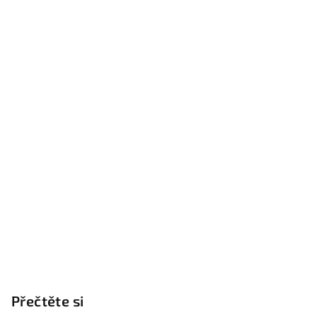
p
a
t
í
Přečtěte si