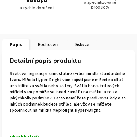
nákupu
a specializované
produkty
a rychlé doručení
Popis
Hodnocení
Diskuze
Detailní popis produktu
Světově nejjasnější samostatně svítící mířidla standardního
tvaru. Mířidla Hyper-Bright vám zajistí jasné míření na cíl ať
už střílíte za světla nebo za tmy. Světlá barva tritiových
mířidel vám pomůže se ihned zaměřit na mušku, a to za
jakýchkoliv podmínek. Často nemůžete predikovat kdy a za
jakých podmínek budete střílet, ale vždy se můžete
spolehnout na mířidla Meprolight Hyper-Bright.