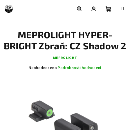
Přejít
na
obsah
Nákupní
Hledat
Přihlášení
MEPROLIGHT HYPER-
košík
BRIGHT Zbraň: CZ Shadow 2
MEPROLIGHT
Průměrné
Neohodnoceno
Podrobnosti hodnocení
hodnocení
produktu
je
0,0
z
5
hvězdiček.