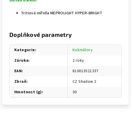
Obsah balení:
Tritiová mířidla
MEPROLIGHT HYPER-BRIGHT
Doplňkové parametry
Kategorie
:
Kolimátory
Záruka
:
2 roky
EAN
:
810013521337
Zbraň
:
CZ Shadow 2
Hmotnost (g)
:
30
Z
á