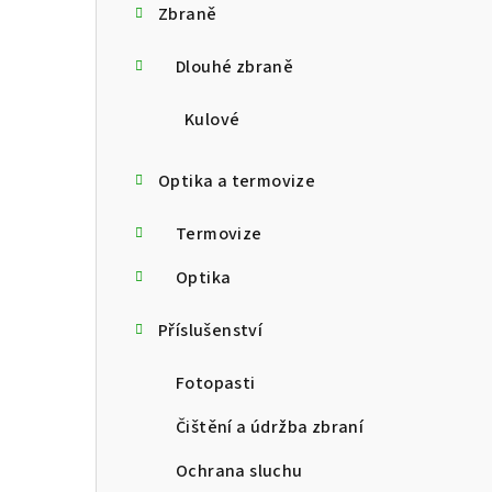
Zbraně
t
Dlouhé zbraně
r
a
Kulové
n
Optika a termovize
n
Termovize
í
p
Optika
a
Příslušenství
n
Fotopasti
e
Čištění a údržba zbraní
l
Ochrana sluchu