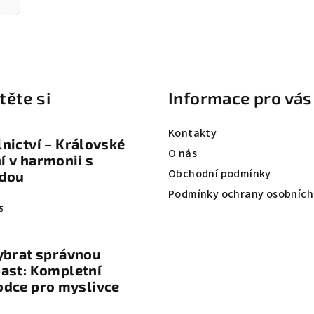
těte si
Informace pro vás
Kontakty
nictví – Královské
O nás
 v harmonii s
Obchodní podmínky
odou
Podmínky ochrany osobních
5
ybrat správnou
ast: Kompletní
odce pro myslivce