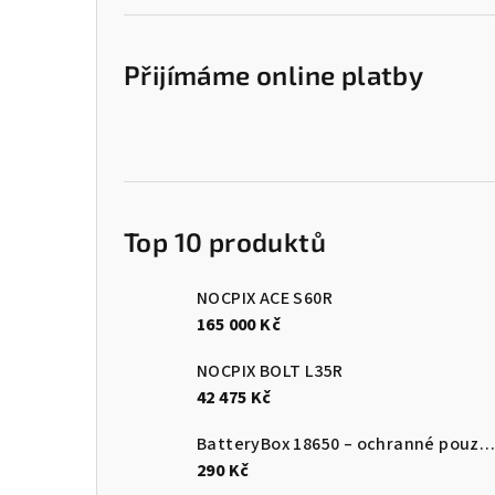
Přijímáme online platby
Top 10 produktů
NOCPIX ACE S60R
165 000 Kč
NOCPIX BOLT L35R
42 475 Kč
BatteryBox 18650 – ochranné pouzdro na baterie
290 Kč