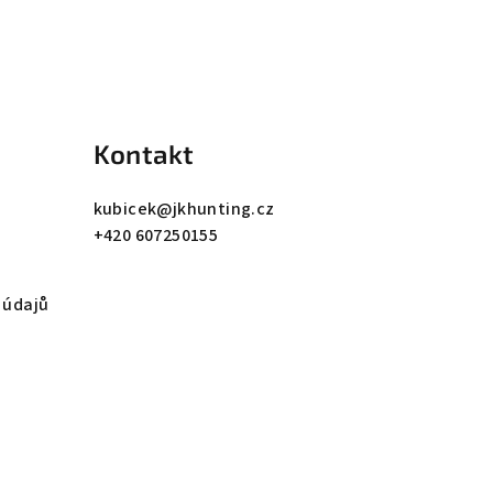
Kontakt
kubicek
@
jkhunting.cz
+420 607250155
 údajů