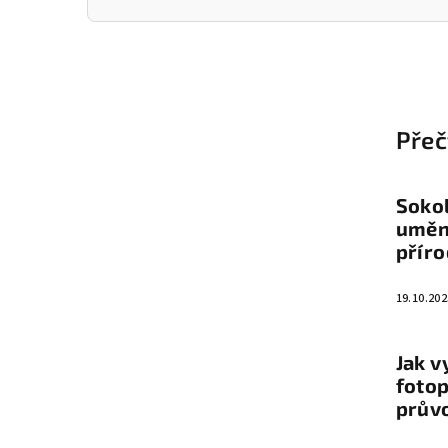
Z
á
Přeč
p
a
Sokol
t
umění
přír
í
19.10.202
Jak v
fotop
prův