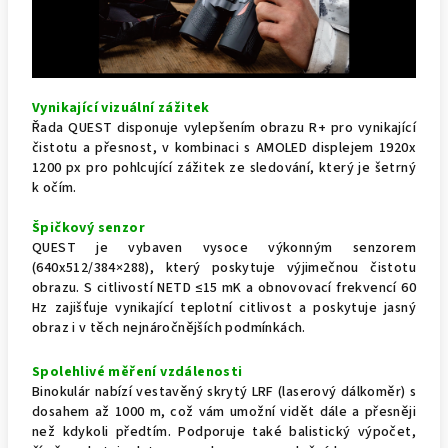
Vynikající vizuální zážitek
Řada QUEST disponuje vylepšením obrazu R+ pro vynikající
čistotu a přesnost, v kombinaci s AMOLED displejem 1920x
1200 px pro pohlcující zážitek ze sledování, který je šetrný
k očím.
Špičkový senzor
QUEST je vybaven vysoce výkonným senzorem
(640x512/384×288), který poskytuje výjimečnou čistotu
obrazu. S citlivostí NETD ≤15 mK a obnovovací frekvencí 60
Hz zajišťuje vynikající teplotní citlivost a poskytuje jasný
obraz i v těch nejnáročnějších podmínkách.
Spolehlivé měření vzdálenosti
Binokulár nabízí vestavěný skrytý LRF (laserový dálkoměr) s
dosahem až 1000 m, což vám umožní vidět dále a přesněji
než kdykoli předtím. Podporuje také balistický výpočet,