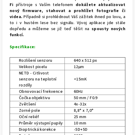
Fi
přístroje s Vaším telefonem
dokážete aktualizovat
nový firmware, stahovat a prohlížet fotografie či
videa.
Případně si prohlédnout Váš zážitek ihned po lovu, a
to i v hustém lese bez signálu. Vývoj aplikace jde stále
dopředu a můžeme se již teď těšit na
spousty nových
funkcí.
Specifikace:
Rozlišení senzoru
640 x 512 px
Velikost pixelu
12µm
NETD - Citlivost
senzoru na teplotní
<15mK
rozdíly
Obnovovací frekvence
60Hz
Čočka objektivu
50 mm / F0.9
Zvětšení
4x-32x
Zorné pole
8,8° x 7,0°
Oční reliéf
25 mm
Průměr výstupní pupily
10 mm
Dioptrická korekce
-5D+5D