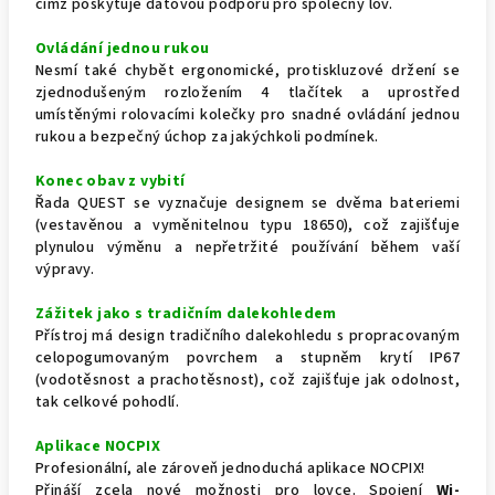
čímž poskytuje datovou podporu pro společný lov.
Ovládání jednou rukou
Nesmí také chybět ergonomické, protiskluzové držení se
zjednodušeným rozložením 4 tlačítek a uprostřed
umístěnými rolovacími kolečky pro snadné ovládání jednou
rukou a bezpečný úchop za jakýchkoli podmínek.
Konec obav z vybití
Řada QUEST se vyznačuje designem se dvěma bateriemi
(vestavěnou a vyměnitelnou typu 18650), což zajišťuje
plynulou výměnu a nepřetržité používání během vaší
výpravy.
Zážitek jako s tradičním dalekohledem
Přístroj má design tradičního dalekohledu s propracovaným
celopogumovaným povrchem a stupněm krytí IP67
(vodotěsnost a prachotěsnost), což zajišťuje jak odolnost,
tak celkové pohodlí.
Aplikace NOCPIX
Profesionální, ale zároveň jednoduchá aplikace NOCPIX!
Přináší zcela nové možnosti pro lovce. Spojení
Wi-