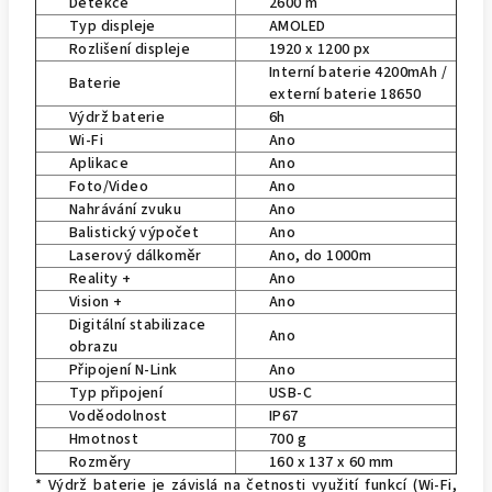
Detekce
2600 m
Typ displeje
AMOLED
Rozlišení displeje
1920 x 1200 px
Interní baterie 4200mAh /
Baterie
externí baterie 18650
Výdrž baterie
6h
Wi-Fi
Ano
Aplikace
Ano
Foto/Video
Ano
Nahrávání zvuku
Ano
Balistický výpočet
Ano
Laserový dálkoměr
Ano, do 1000m
Reality +
Ano
Vision +
Ano
Digitální stabilizace
Ano
obrazu
Připojení N-Link
Ano
Typ připojení
USB-C
Voděodolnost
IP67
Hmotnost
700 g
Rozměry
160 x 137 x 60 mm
* Výdrž baterie je závislá na četnosti využití funkcí (Wi-Fi,