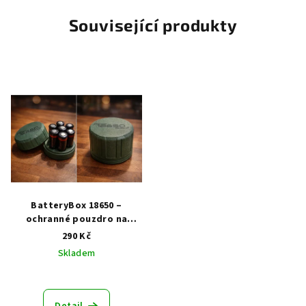
Související produkty
BatteryBox 18650 –
ochranné pouzdro na
baterie
290 Kč
Skladem