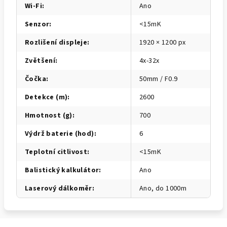
Wi-Fi
:
Ano
Senzor
:
<15mK
Rozlišení displeje
:
1920 × 1200 px
Zvětšení
:
4x-32x
Čočka
:
50mm / F0.9
Detekce (m)
:
2600
Hmotnost (g)
:
700
Výdrž baterie (hod)
:
6
Teplotní citlivost
:
<15mK
Balistický kalkulátor
:
Ano
Laserový dálkoměr
:
Ano, do 1000m