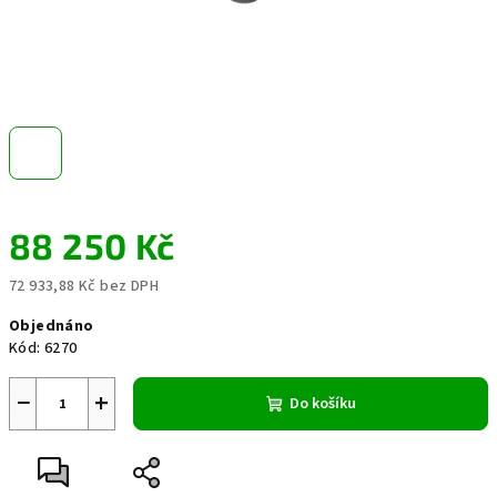
88 250 Kč
72 933,88 Kč bez DPH
Měrná
Objednáno
cena:
Kód:
6270
−
+
Do košíku