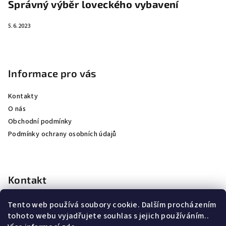
Správný výběr loveckého vybavení
5.6.2023
Informace pro vás
Kontakty
O nás
Obchodní podmínky
Podmínky ochrany osobních údajů
Kontakt
kubicek
@
jkhunting.cz
Tento web používá soubory cookie. Dalším procházením
+420 607250155
tohoto webu vyjadřujete souhlas s jejich používáním..