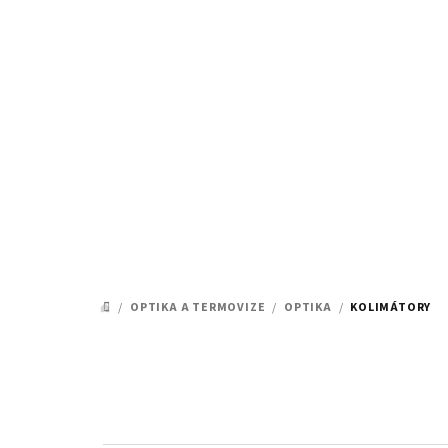
Přejít
na
obsah
/
OPTIKA A TERMOVIZE
/
OPTIKA
/
KOLIMÁTORY
DOMŮ