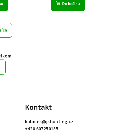
ku
Do košíku
ších
elkem
u
Kontakt
kubicek
@
jkhunting.cz
+420 607250155