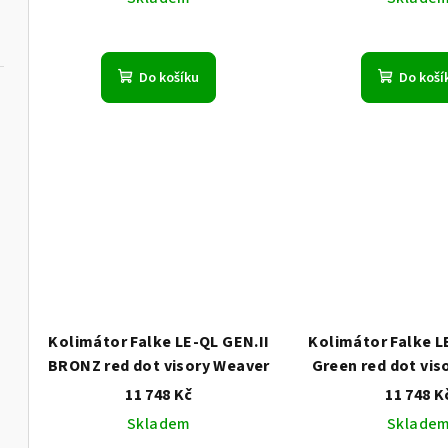
d
k
u
t
Do košíku
Do koší
k
ů
t
ů
Kolimátor Falke LE-QL GEN.II
Kolimátor Falke L
BRONZ red dot visory Weaver
Green red dot vis
11 748 Kč
11 748 K
Skladem
Sklade