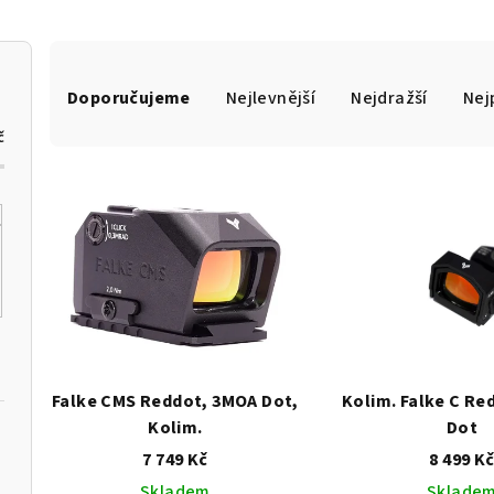
Ř
Doporučujeme
Nejlevnější
Nejdražší
Nej
a
č
z
V
e
ý
n
p
í
i
p
s
r
p
o
Falke CMS Reddot, 3MOA Dot,
Kolim. Falke C Re
r
Kolim.
Dot
d
7 749 Kč
8 499 K
o
u
Skladem
Sklade