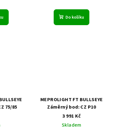
ku
Do košíku
BULLSEYE
MEPROLIGHT FT BULLSEYE
Z 75/85
Záměrný bod: CZ P10
č
3 991 Kč
m
Skladem