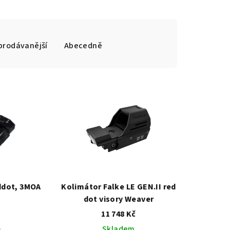
prodávanější
Abecedně
ddot, 3MOA
Kolimátor Falke LE GEN.II red
dot visory Weaver
č
11 748 Kč
m
Skladem