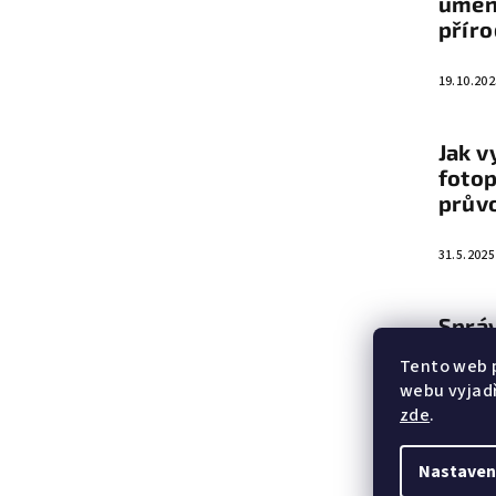
umění
přír
í
19.10.202
Jak v
fotop
prův
31.5.2025
Sprá
vyba
Tento web 
webu vyjadř
5.6.2023
zde
.
Nastaven