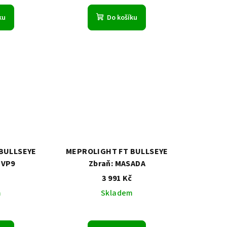
ku
Do košíku
BULLSEYE
MEPROLIGHT FT BULLSEYE
 VP9
Zbraň: MASADA
č
3 991 Kč
m
Skladem