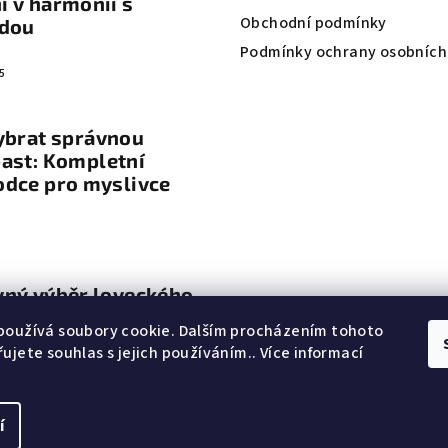
 v harmonii s
v
Obchodní podmínky
odou
k
Podmínky ochrany osobních
y
5
v
ý
ybrat správnou
p
ast: Kompletní
i
odce pro myslivce
s
u
vný výběr loveckého
vení
používá soubory cookie. Dalším procházením tohoto
ujete souhlas s jejich používáním.. Více informací
í