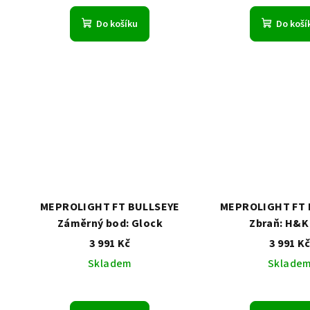
Do košíku
Do koší
MEPROLIGHT FT BULLSEYE
MEPROLIGHT FT 
Záměrný bod: Glock
Zbraň: H&K
3 991 Kč
3 991 K
Skladem
Sklade