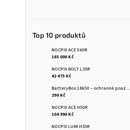
n
e
l
Top 10 produktů
NOCPIX ACE S60R
165 000 Kč
NOCPIX BOLT L35R
42 475 Kč
BatteryBox 18650 – ochranné pouzdro na baterie
290 Kč
NOCPIX ACE H50R
104 990 Kč
NOCPIX LUMI H35R