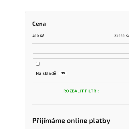
P
Cena
o
s
490
Kč
21989
K
t
r
a
Na skladě
39
n
n
ROZBALIT FILTR
í
p
Přijímáme online platby
a