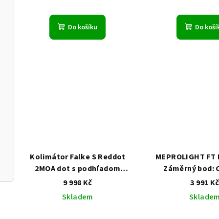
Do košíku
Do koší
Kolimátor Falke S Reddot
MEPROLIGHT FT 
2MOA dot s podhľadom
Záměrný bod: C
Weaver
9 998 Kč
3 991 K
Skladem
Sklade