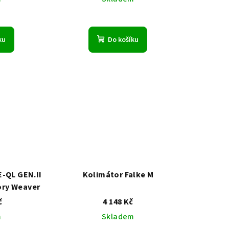
ku
Do košíku
E-QL GEN.II
Kolimátor Falke M
ory Weaver
č
4 148 Kč
m
Skladem