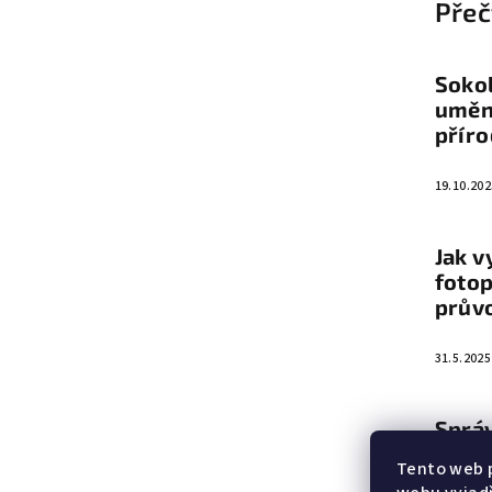
Přeč
p
a
Sokol
t
umění
přír
í
19.10.202
Jak v
fotop
prův
31.5.2025
Sprá
vyba
Tento web 