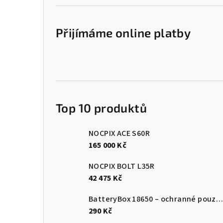
í
p
Přijímáme online platby
a
n
e
l
Top 10 produktů
NOCPIX ACE S60R
165 000 Kč
NOCPIX BOLT L35R
42 475 Kč
BatteryBox 18650 – ochranné pouzdro na baterie
290 Kč