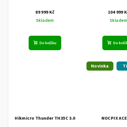
89 999 Kč
104 999 
Skladem
Sklade
Do košíku
Do koší
Novinka
T
Hikmicro Thunder TH35C 3.0
NOCPIX ACE