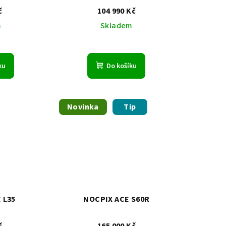
č
104 990 Kč
m
Skladem
ku
Do košíku
Novinka
Tip
 L35
NOCPIX ACE S60R