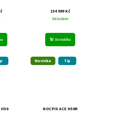
Kč
154 999 Kč
m
Skladem
ku
Do košíku
ip
Novinka
Tip
 H50
NOCPIX ACE H50R