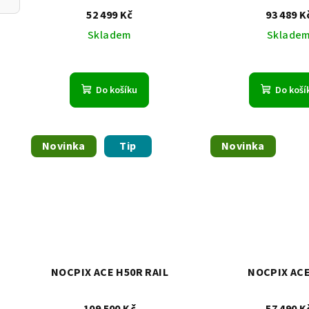
52 499 Kč
93 489 K
Skladem
Sklade
Do košíku
Do koší
Novinka
Tip
Novinka
NOCPIX ACE H50R RAIL
NOCPIX ACE