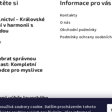
těte si
Informace pro vás
í
í
p
Kontakty
r
nictví – Královské
O nás
 v harmonii s
v
Obchodní podmínky
odou
k
Podmínky ochrany osobních
y
5
v
ý
ybrat správnou
p
ast: Kompletní
i
odce pro myslivce
s
u
vný výběr loveckého
vení
používá soubory cookie. Dalším procházením tohoto