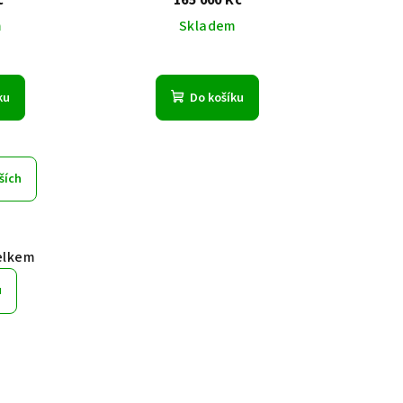
č
165 000 Kč
m
Skladem
ku
Do košíku
ších
elkem
u