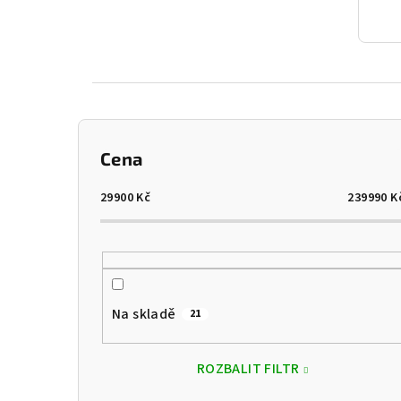
P
Cena
o
s
29900
Kč
239990
K
t
r
a
Na skladě
21
n
n
ROZBALIT FILTR