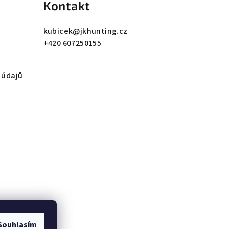
Kontakt
kubicek
@
jkhunting.cz
+420 607250155
 údajů
Souhlasím