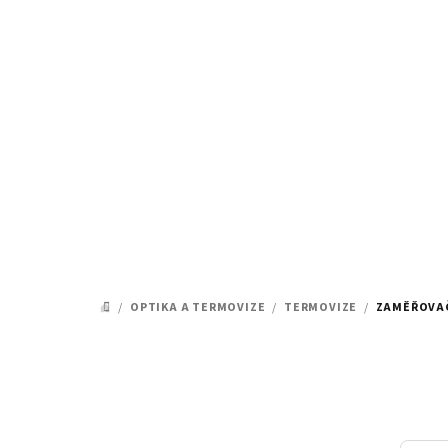
Přejít
na
obsah
/
OPTIKA A TERMOVIZE
/
TERMOVIZE
/
ZAMĚŘOVA
DOMŮ