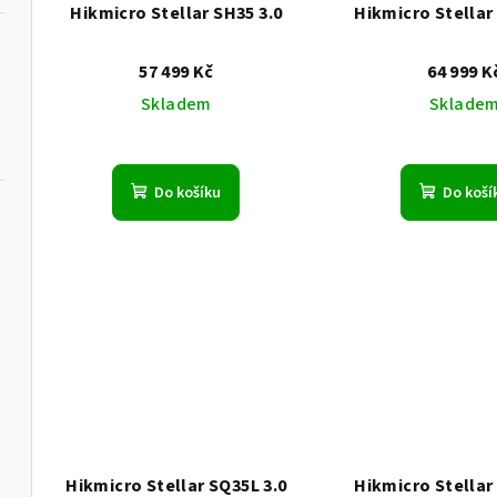
p
o
Hikmicro Stellar SH35 3.0
Hikmicro Stellar
r
d
57 499 Kč
64 999 K
o
u
Skladem
Sklade
d
k
u
t
Do košíku
Do koší
k
ů
t
ů
Hikmicro Stellar SQ35L 3.0
Hikmicro Stellar