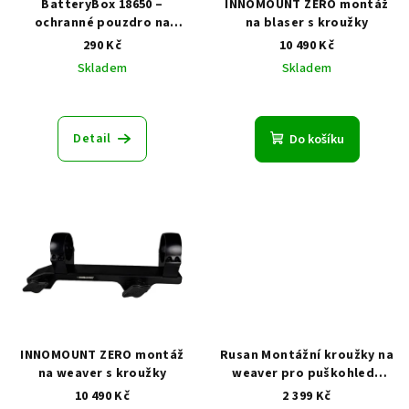
BatteryBox 18650 –
INNOMOUNT ZERO montáž
ochranné pouzdro na
na blaser s kroužky
baterie
290 Kč
10 490 Kč
Skladem
Skladem
Detail
Do košíku
INNOMOUNT ZERO montáž
Rusan Montážní kroužky na
na weaver s kroužky
weaver pro puškohledy
Stellar, Alpex, DS35, Ares
10 490 Kč
2 399 Kč