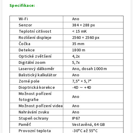
Specifikace:
Wi-Fi
Ano
Senzor
384 × 288 px
Teplotní citlivost
< 15 mK
Rozlišení displeje
2560 × 2560 px
Čočka
35 mm
Detekce
1800 m
Optické zvětšení
4,2x
Digitální zoom
5,7x
Laserový dálkoměr
Ano, dosah 1000 m
Balistický kalkulátor
Ano
Zorné pole
7,5° × 5,7°
Dioptrická korekce
-4D ∼ +4D
Možnost pořízení
Ano
fotografie
Možnost pořízení videa
Ano
Nahrávání zvuku
Ano
Stupeň ochrany
IP67
Paměť
Vestavěná, 64 GB
Provozní teplota
-30°C až 55°C