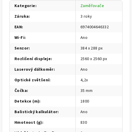
Kategorie
:
Zaměřovače
Záruka
:
3 roky
EAN
:
6974004646332
Wi-Fi
:
Ano
Senzor
:
384 x 288 px
Rozlišení displeje
:
2560 x 2560 px
Laserový dálkoměr
:
Ano
Optické zvětšení
:
4,2x
Čočka
:
35 mm
Detekce (m)
:
1800
Balistický kalkulátor
:
Ano
Hmotnost (g)
:
830