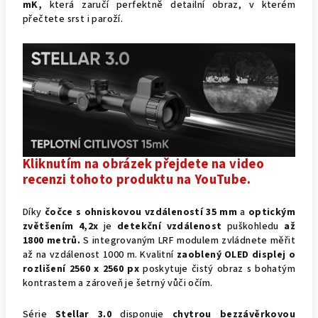
mK,
která zaručí perfektně detailní obraz, v kterém
přečtete srst i paroží.
Kliknutím na obrázek přejdete na video
recenzi tohoto produktu na YouTube.
Díky
čočce s ohniskovou vzdáleností 35 mm
a
optickým
zvětšením 4,2x
je
detekční vzdálenost
puškohledu
až
1800 metrů.
S integrovaným LRF modulem zvládnete měřit
až na vzdálenost 1000 m. Kvalitní
zaoblený
OLED displej o
rozlišení 2560 x 2560 px
poskytuje čistý obraz s bohatým
kontrastem a zároveň je šetrný vůči očím.
Série
Stellar 3.0
disponuje
chytrou bezzávěrkovou