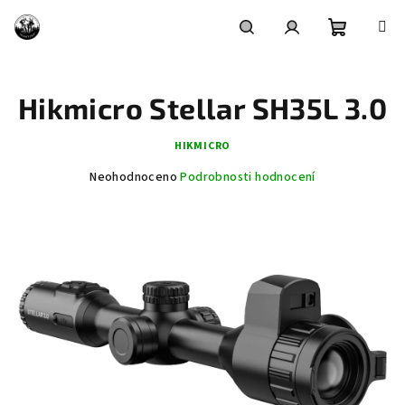
Přejít
na
obsah
Nákupní
Hledat
Přihlášení
Hikmicro Stellar SH35L 3.0
košík
HIKMICRO
Průměrné
Neohodnoceno
Podrobnosti hodnocení
hodnocení
produktu
je
0,0
z
5
hvězdiček.