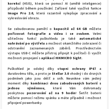
korekcí
(HSIS), která se pomocí AI (umělé inteligence)
přizpůsobí během používání. Zařízení také využívá funkce
Image Pro 2.0
, která razantně vylepšuje zpracování a
vykreslování obrazu.
Se zabudovanou pamětí o
kapacitě až 64 GB
můžete
pořizovat
fotografie a
videa i se zvukem
.
Velmi
užitečnou funkcí puškohledu je také
automatické
nahrávání po výstřelu
a možnost okamžitého zobrazení či
odstranění zaznamenaných záběrů. Prostřednictvím
výstupu USB-C můžete přístroj připojit k počítači či využít
možnosti propojení s
aplikací HIKMICRO Sight
.
Puškohled je odolný díky
stupni ochrany IP67
a
duralovému tělu, a proto je
Stellar 3.0
vhodný i do drsných
podmínek jako jsou déšť a sníh.
Neunikne vám jediný
moment díky
kombinaci dvou zabudovaných baterií s
jednou výměnnou
, které Vám dohromady
poskytnou
pozorování až na 9 hodin
! Šetřit baterii
můžete pomocí režimu spánku a máte případně i možnost
připojení powerbanky.