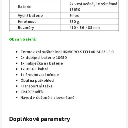
2x vestavěná, 1x výměnná
Baterie
18650
Výdrž baterie
9 hod
Hmotnost
830 g
Rozměry
410 × 86 × 85 mm
Obsah balení:
Termovizní puškohled HIKMICRO STELLAR SH35L 3.0
2x dobíjecí baterie 18650
1x nabíječka na baterie
1x USB-C kabel
1x šroubovací očnice
Obal na puškohled
Transportní taška
Čistící hadřík
Návod v češtině a slovenštině
Doplňkové parametry