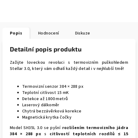
Popis
Hodnocení
Diskuze
Detailní popis produktu
Zažijte loveckou revoluci s termovizním puškohledem
Stellar 3.0, který vám odhalí každý detail i v nejhlubší tmě!
Termovizní senzor 384 × 288 px
Teplotní citlivost 15 mK
Detekce až 1800 metrů
Laserový dálkoměr
Chytrá bezzávěrková korekce
Magnetická krytka čočky
Model SH35L 3.0 se pyšní
rozlišením termovizního jádra
384 × 288 px
s
citlivostí teplotních rozdílů ≤ 15