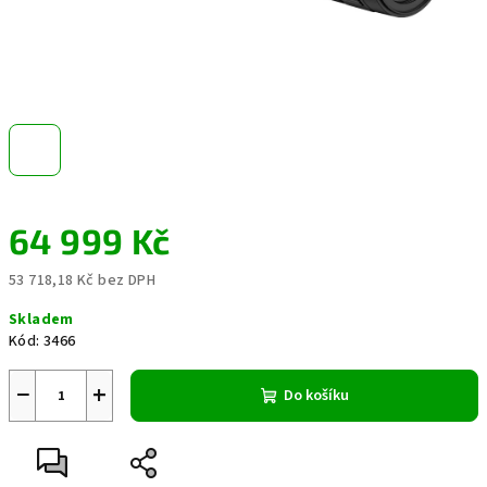
64 999 Kč
53 718,18 Kč bez DPH
Měrná
Skladem
cena:
Kód:
3466
−
+
Do košíku