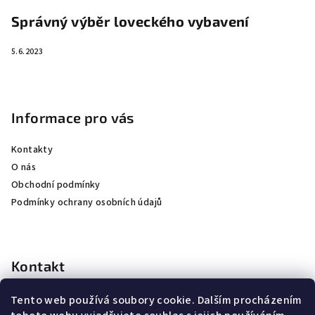
Správný výběr loveckého vybavení
5.6.2023
Informace pro vás
Kontakty
O nás
Obchodní podmínky
Podmínky ochrany osobních údajů
Kontakt
kubicek
@
jkhunting.cz
Tento web používá soubory cookie. Dalším procházením
+420 607250155