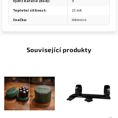
Výdrž baterie (hod)
:
9
Teplotní citlivost
:
15 mK
Značka
:
Hikmicro
Související produkty