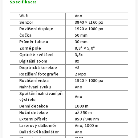
Specifikace:
Wi-fi
Ano
Senzor
3840 × 2160 px
Rozlišení displeje
1920 × 1080 px
Čočka
50 mm
Průměr tubusu
30 mm
Zorné pole
8,8° × 5,0°
Optické zvětšení
3,5x
Digitální zoom
8x
Dioptrická korekce
±5
Rozlišení fotografie
2 Mpx
Rozlišení videa
1920 × 1080 px
Nahrávaní zvuku
Ano
Spuštění nahrávaní při
Ano
výstřelu
Denní detekce
1000 m
Noční detekce
až 350 m
Externí přísvit
850 / 940 nm
Laserový dálkoměr
Ano, 1000 m
Balistický kalkulátor
Ano