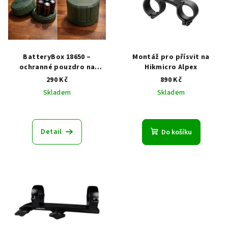
BatteryBox 18650 –
Montáž pro přísvit na
ochranné pouzdro na
Hikmicro Alpex
baterie
290 Kč
890 Kč
Skladem
Skladem
Detail
Do košíku