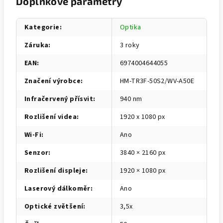
Doplňkové parametry
Kategorie
:
Optika
Záruka
:
3 roky
EAN
:
6974004644055
Značení výrobce
:
HM-TR3F-50S2/WV-A50E
Infračervený přísvit
:
940 nm
Rozlišení videa
:
1920 x 1080 px
Wi-Fi
:
Ano
Senzor
:
3840 × 2160 px
Rozlišení displeje
:
1920 × 1080 px
Laserový dálkoměr
:
Ano
Optické zvětšení
:
3,5x