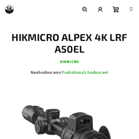
Přejít
na
obsah
Nákupní
Hledat
Přihlášení
HIKMICRO ALPEX 4K LRF
košík
A50EL
HIKMICRO
Průměrné
Neohodnoceno
Podrobnosti hodnocení
hodnocení
produktu
je
0,0
z
5
hvězdiček.