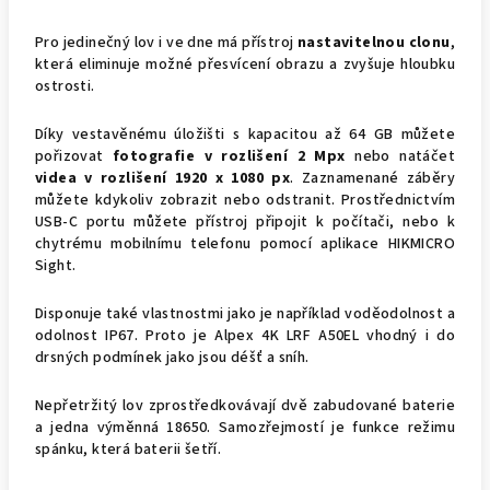
Pro jedinečný lov i ve dne má přístroj
nastavitelnou clonu
,
která eliminuje možné přesvícení obrazu a zvyšuje hloubku
ostrosti.
Díky vestavěnému úložišti s kapacitou až 64 GB můžete
pořizovat
fotografie v rozlišení 2 Mpx
nebo natáčet
videa v rozlišení 1920 x 1080 px
. Zaznamenané záběry
můžete kdykoliv zobrazit nebo odstranit. Prostřednictvím
USB-C portu můžete přístroj připojit k počítači, nebo k
chytrému mobilnímu telefonu pomocí aplikace HIKMICRO
Sight.
Disponuje také vlastnostmi jako je například voděodolnost a
odolnost IP67. Proto je Alpex 4K LRF A50EL vhodný i do
drsných podmínek jako jsou déšť a sníh.
Nepřetržitý lov zprostředkovávají dvě zabudované baterie
a jedna výměnná 18650. Samozřejmostí je funkce režimu
spánku, která baterii šetří.