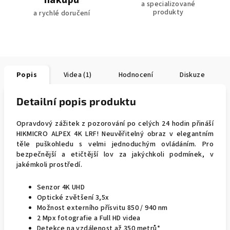
nákupu
a specializované
produkty
a rychlé doručení
Popis
Videa (1)
Hodnocení
Diskuze
Detailní popis produktu
Opravdový zážitek z pozorování po celých 24 hodin přináší
HIKMICRO ALPEX 4K LRF! Neuvěřitelný obraz v elegantním
těle puškohledu s velmi jednoduchým ovládáním. Pro
bezpečnější a etičtější lov za jakýchkoli podmínek, v
jakémkoli prostředí.
Senzor 4K UHD
Optické zvětšení 3,5x
Možnost externího přísvitu 850 / 940 nm
2 Mpx fotografie a Full HD
videa
Detekce na vzdálenost až 350 metrů*