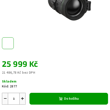
25 999 Kč
21 486,78 Kč bez DPH
Měrná
Skladem
cena:
Kód:
2877
−
+
Do košíku