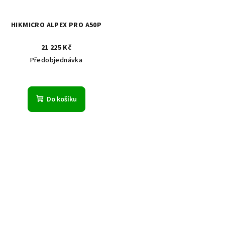
HIKMICRO ALPEX PRO A50P
21 225 Kč
Předobjednávka
Do košíku
Z
á
p
a
t
í