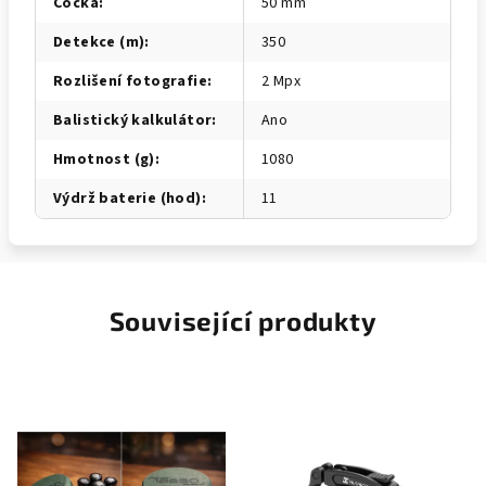
Čočka
:
50 mm
Detekce (m)
:
350
Rozlišení fotografie
:
2 Mpx
Balistický kalkulátor
:
Ano
Hmotnost (g)
:
1080
Výdrž baterie (hod)
:
11
Související produkty