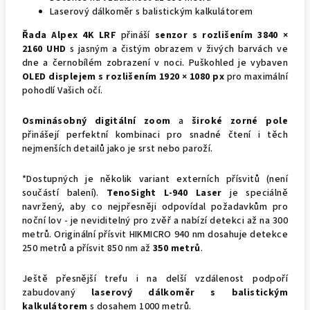
Laserový dálkoměr s balistickým kalkulátorem
Řada Alpex 4K LRF
přináší
senzor s rozlišením 3840 ×
2160 UHD
s jasným a čistým obrazem v živých barvách ve
dne a černobílém zobrazení v noci. Puškohled je vybaven
OLED displejem s rozlišením
1920 × 1080 px
pro maximální
pohodlí Vašich očí.
Osminásobný digitální zoom
a
široké zorné pole
přinášejí perfektní kombinaci pro snadné čtení i těch
nejmenších detailů jako je srst nebo paroží.
*Dostupných je několik variant externích přísvitů (není
součástí balení).
TenoSight L-940 Laser
je speciálně
navržený, aby co nejpřesněji odpovídal požadavkům pro
noční lov - je neviditelný pro zvěř a nabízí detekci až na 300
metrů. Originální přísvit HIKMICRO 940 nm dosahuje detekce
250 metrů a přísvit 850 nm až
350 metrů
.
Ještě přesnější trefu i na delší vzdálenost podpoří
zabudovaný
laserový dálkoměr s balistickým
kalkulátorem
s dosahem 1000 metrů.