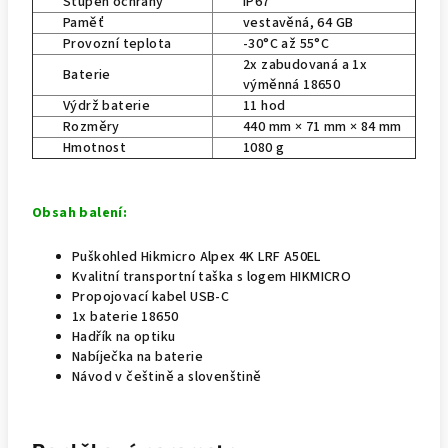
Stupeň ochrany
IP67
Paměť
vestavěná, 64 GB
Provozní teplota
-30°C až 55°C
2x zabudovaná a 1x
Baterie
výměnná 18650
Výdrž baterie
11 hod
Rozměry
440 mm × 71 mm × 84 mm
Hmotnost
1080 g
Obsah balení:
Puškohled Hikmicro Alpex 4K LRF A50EL
Kvalitní transportní taška s logem HIKMICRO
Propojovací kabel USB-C
1x baterie 18650
Hadřík na optiku
Nabíječka na baterie
Návod v češtině a slovenštině