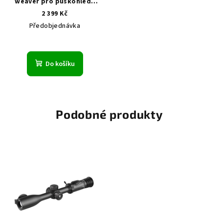
weaver pro puškohledy
Stellar, Alpex, DS35, Ares
2 399 Kč
Předobjednávka
Do košíku
Podobné produkty