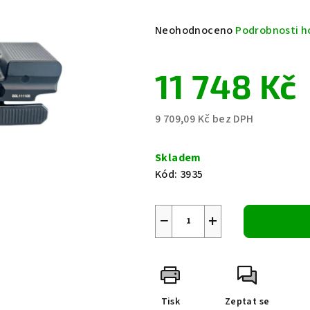
Průměrné
Neohodnoceno
Podrobnosti h
hodnocení
produktu
11 748 Kč
je
0,0
z
9 709,09 Kč bez DPH
5
Měrná
hvězdiček.
cena:
Skladem
Kód:
3935
−
+
Tisk
Zeptat se