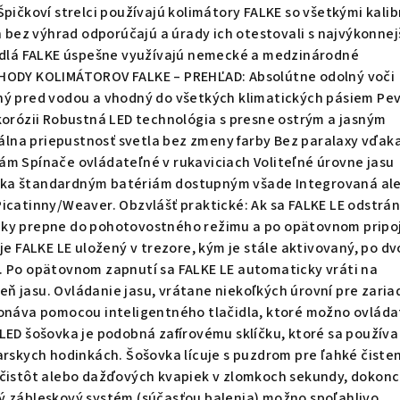
Špičkoví strelci používajú kolimátory FALKE so všetkými kalib
ch bez výhrad odporúčajú a úrady ich otestovali s najvýkonnej
ridlá FALKE úspešne využívajú nemecké a medzinárodné
ÝHODY KOLIMÁTOROV FALKE – PREHĽAD: Absolútne odolný voči
ný pred vodou a vhodný do všetkých klimatických pásiem Pe
korózii Robustná LED technológia s presne ostrým a jasným
na priepustnosť svetla bez zmeny farby Bez paralaxy vďak
ám Spínače ovládateľné v rukaviciach Voliteľné úrovne jasu
ka štandardným batériám dostupným všade Integrovaná al
icatinny/Weaver. Obzvlášť praktické: Ak sa FALKE LE odstrán
cky prepne do pohotovostného režimu a po opätovnom pripo
 je FALKE LE uložený v trezore, kým je stále aktivovaný, po d
. Po opätovnom zapnutí sa FALKE LE automaticky vráti na
ň jasu. Ovládanie jasu, vrátane niekoľkých úrovní pre zaria
onáva pomocou inteligentného tlačidla, ktoré možno ovládať
LED šošovka je podobná zafírovému sklíčku, ktoré sa používa
arskych hodinkách. Šošovka lícuje s puzdrom pre ľahké čisten
ečistôt alebo dažďových kvapiek v zlomkoch sekundy, dokonca
ý zábleskový systém (súčasťou balenia) možno spoľahlivo