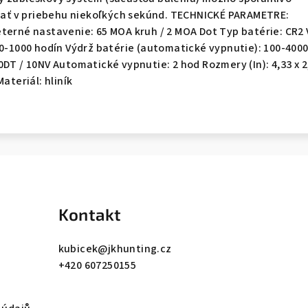
ť v priebehu niekoľkých sekúnd. TECHNICKÉ PARAMETRE:
terné nastavenie: 65 MOA kruh / 2 MOA Dot Typ batérie: CR2
00-1000 hodín Výdrž batérie (automatické vypnutie): 100-400
0DT / 10NV Automatické vypnutie: 2 hod Rozmery (In): 4,33 x 2
ateriál: hliník
Kontakt
kubicek
@
jkhunting.cz
+420 607250155