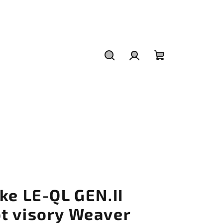
Hledat
Přihlášení
Nákupní
košík
ke LE-QL GEN.II
t visory Weaver