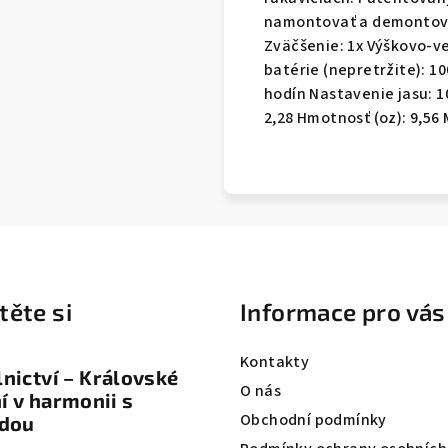
namontovať a demontova
Zväčšenie: 1x Výškovo-ve
batérie (nepretržite): 1
hodín Nastavenie jasu: 1
2,28 Hmotnosť (oz): 9,56 M
těte si
Informace pro vás
Kontakty
nictví – Královské
O nás
 v harmonii s
Obchodní podmínky
odou