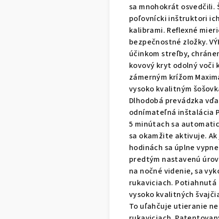
sa mnohokrát osvedčili. 
poľovnícki inštruktori i
kalibrami. Reflexné mie
bezpečnostné zložky. V
účinkom streľby, chráne
kovový kryt odolný voči 
zámerným krížom Maximál
vysoko kvalitným šošovk
Dlhodobá prevádzka vďa
odnímateľná inštalácia P
5 minútach sa automati
sa okamžite aktivuje. Ak
hodinách sa úplne vypne
predtým nastavenú úrove
na nočné videnie, sa vyk
rukaviciach. Potiahnutá 
vysoko kvalitných švajči
To uľahčuje utieranie n
rukaviciach. Patentovan