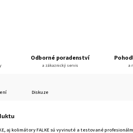
Odborné poradenství
Pohodl
y
a zákaznický servis
a 
ení
Diskuze
duktu
E, aj kolimátory FALKE sú vyvinuté a testované profesionálm