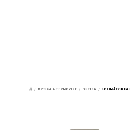
Přejít
na
obsah
/
OPTIKA A TERMOVIZE
/
OPTIKA
/
KOLIMÁTOR FAL
DOMŮ