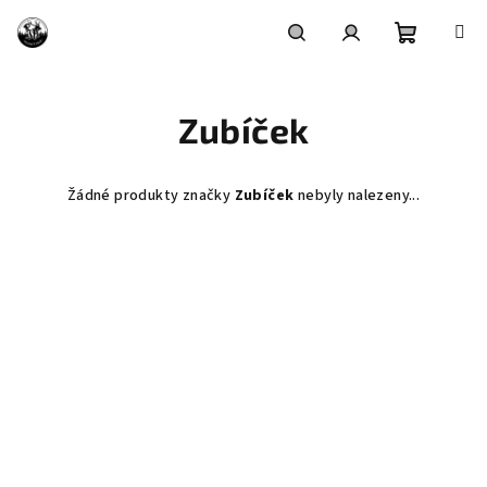
Přejít
na
obsah
Nákupní
Hledat
Přihlášení
Zubíček
košík
Žádné produkty značky
Zubíček
nebyly nalezeny...
Z
á
p
a
t
í