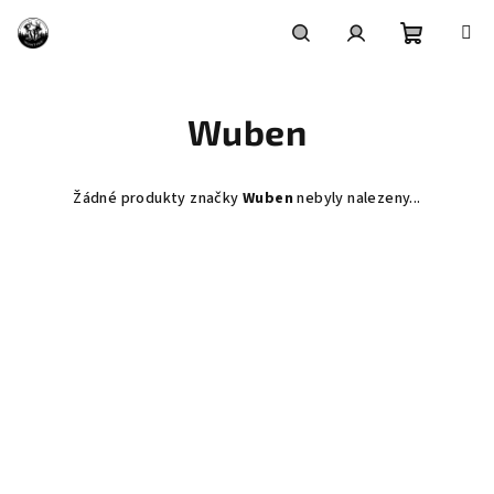
Přejít
na
obsah
Nákupní
Hledat
Přihlášení
Wuben
košík
Žádné produkty značky
Wuben
nebyly nalezeny...
Z
á
p
a
t
í