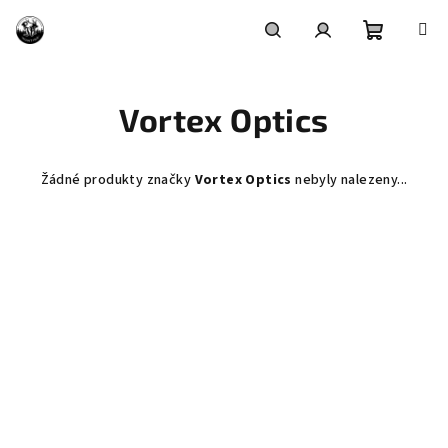
Přejít
na
obsah
Nákupní
Hledat
Přihlášení
Vortex Optics
košík
Žádné produkty značky
Vortex Optics
nebyly nalezeny...
Z
á
p
a
t
í