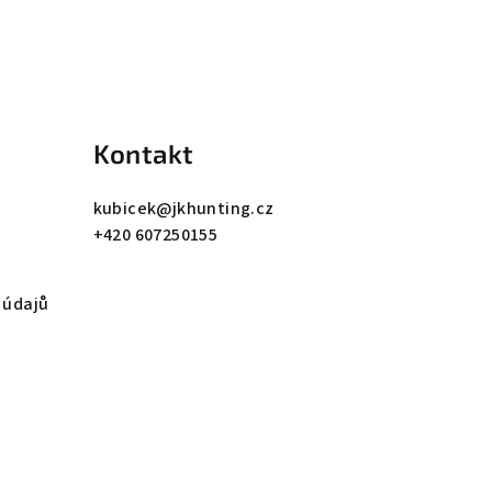
Kontakt
kubicek
@
jkhunting.cz
+420 607250155
 údajů