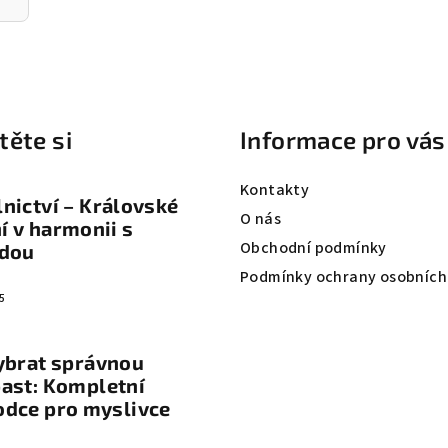
těte si
Informace pro vás
Kontakty
nictví – Královské
O nás
 v harmonii s
Obchodní podmínky
odou
Podmínky ochrany osobních
5
ybrat správnou
ast: Kompletní
odce pro myslivce