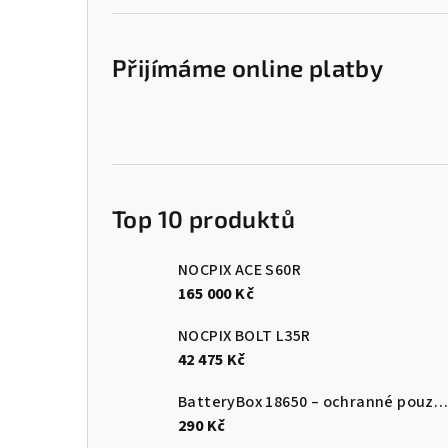
Přijímáme online platby
Top 10 produktů
NOCPIX ACE S60R
165 000 Kč
NOCPIX BOLT L35R
42 475 Kč
BatteryBox 18650 – ochranné pouzdro na baterie
290 Kč