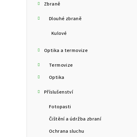
Zbraně
t
Dlouhé zbraně
r
a
Kulové
n
Optika a termovize
n
Termovize
í
p
Optika
a
Příslušenství
n
Fotopasti
e
Čištění a údržba zbraní
l
Ochrana sluchu