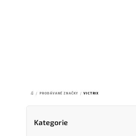
Přejít
na
obsah
/
PRODÁVANÉ ZNAČKY
/
VICTRIX
DOMŮ
P
o
Kategorie
Přeskočit
kategorie
s