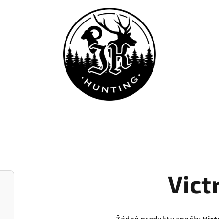
Vict
Žádné produkty značky
Vict