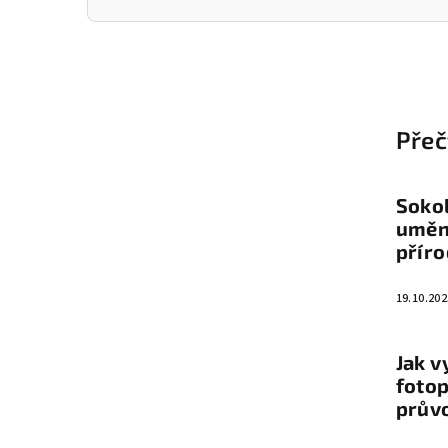
Z
á
Přeč
p
a
Sokol
t
umění
přír
í
19.10.202
Jak v
fotop
prův