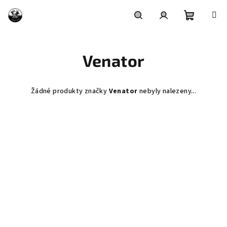
Přejít
na
obsah
Nákupní
Hledat
Přihlášení
Venator
košík
Žádné produkty značky
Venator
nebyly nalezeny...
Z
á
p
a
t
í