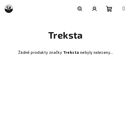
Přejít
na
obsah
Nákupní
Hledat
Přihlášení
Treksta
košík
Žádné produkty značky
Treksta
nebyly nalezeny...
Z
á
p
a
t
í