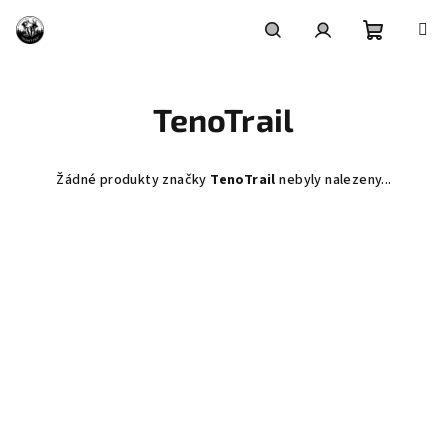
Přejít
na
obsah
Nákupní
Hledat
Přihlášení
TenoTrail
košík
Žádné produkty značky
TenoTrail
nebyly nalezeny...
Z
á
p
a
t
í