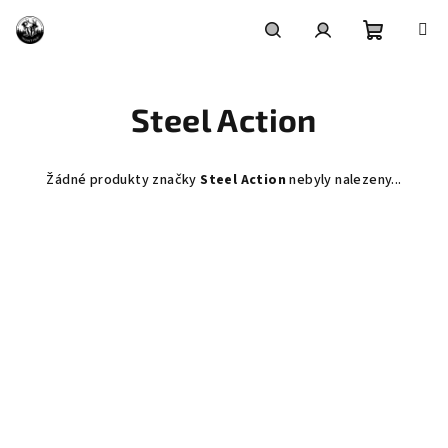
Přejít
na
obsah
Nákupní
Hledat
Přihlášení
Steel Action
košík
Žádné produkty značky
Steel Action
nebyly nalezeny...
Z
á
p
a
t
í