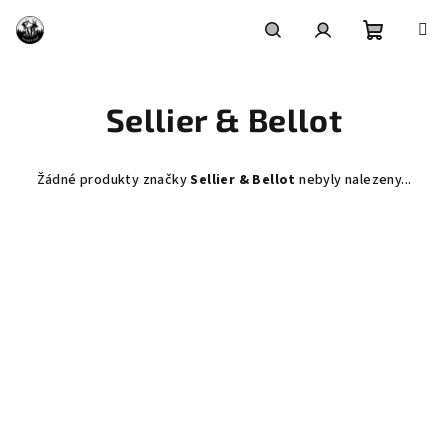
Přejít
na
obsah
Nákupní
Hledat
Přihlášení
Sellier & Bellot
košík
Žádné produkty značky
Sellier & Bellot
nebyly nalezeny...
Z
á
p
a
t
í