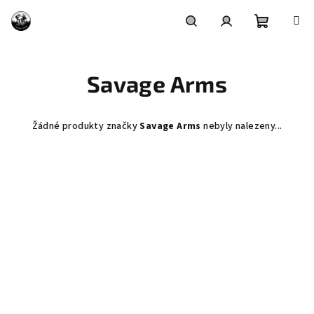
Přejít
na
obsah
Nákupní
Hledat
Přihlášení
Savage Arms
košík
Žádné produkty značky
Savage Arms
nebyly nalezeny...
Z
á
p
a
t
í