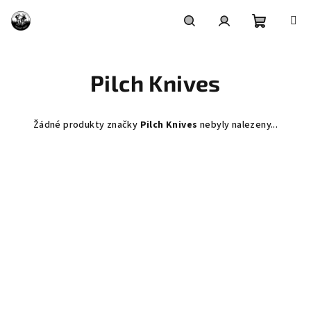
Přejít
na
obsah
Nákupní
Hledat
Přihlášení
Pilch Knives
košík
Žádné produkty značky
Pilch Knives
nebyly nalezeny...
Z
á
p
a
t
í