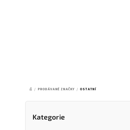
Přejít
na
obsah
/
PRODÁVANÉ ZNAČKY
/
OSTATNÍ
DOMŮ
P
o
Kategorie
Přeskočit
kategorie
s