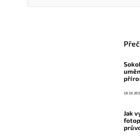
Z
á
Přeč
p
a
Sokol
t
umění
přír
í
19.10.202
Jak v
fotop
prův