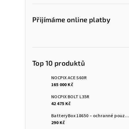
Přijímáme online platby
Top 10 produktů
NOCPIX ACE S60R
165 000 Kč
NOCPIX BOLT L35R
42 475 Kč
BatteryBox 18650 – ochranné pouzdro na baterie
290 Kč