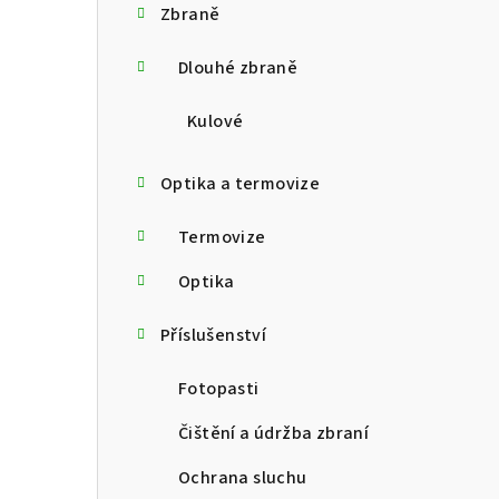
Zbraně
t
Dlouhé zbraně
r
a
Kulové
n
Optika a termovize
n
Termovize
í
p
Optika
a
Příslušenství
n
Fotopasti
e
Čištění a údržba zbraní
l
Ochrana sluchu