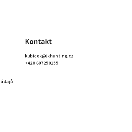
Kontakt
kubicek
@
jkhunting.cz
+420 607250155
 údajů