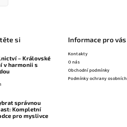
těte si
Informace pro vás
Kontakty
nictví – Královské
O nás
 v harmonii s
Obchodní podmínky
odou
Podmínky ochrany osobních
5
ybrat správnou
ast: Kompletní
odce pro myslivce