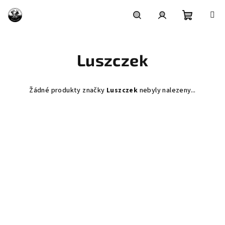
Přejít
na
obsah
Nákupní
Hledat
Přihlášení
Luszczek
košík
Žádné produkty značky
Luszczek
nebyly nalezeny...
Z
á
p
a
t
í