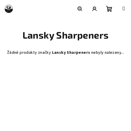
Přejít
na
obsah
Nákupní
Hledat
Přihlášení
Lansky Sharpeners
košík
Žádné produkty značky
Lansky Sharpeners
nebyly nalezeny...
Z
á
p
a
t
í