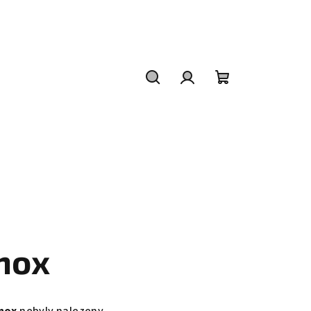
Hledat
Přihlášení
Nákupní
košík
nox
nox
nebyly nalezeny...