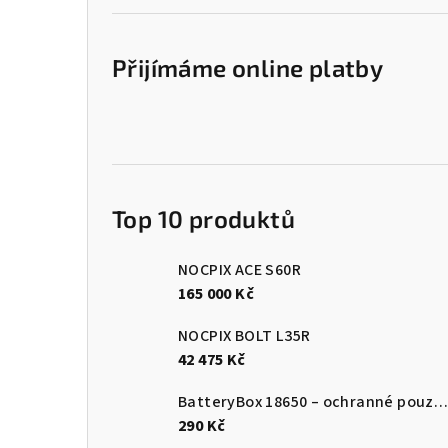
Přijímáme online platby
Top 10 produktů
NOCPIX ACE S60R
165 000 Kč
NOCPIX BOLT L35R
42 475 Kč
BatteryBox 18650 – ochranné pouzdro na baterie
290 Kč