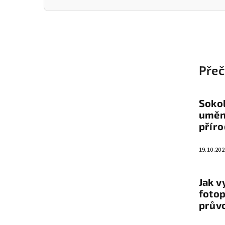
Z
á
Přeč
p
a
Sokol
t
umění
přír
í
19.10.202
Jak v
fotop
prův