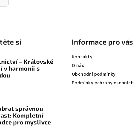
těte si
Informace pro vás
Kontakty
nictví – Královské
O nás
 v harmonii s
Obchodní podmínky
odou
Podmínky ochrany osobních
5
ybrat správnou
ast: Kompletní
odce pro myslivce