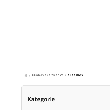
Přejít
na
obsah
/
PRODÁVANÉ ZNAČKY
/
ALBAINOX
DOMŮ
P
o
Kategorie
Přeskočit
kategorie
s