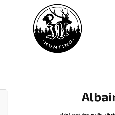
Albai
Žádné produkty značky
Albai