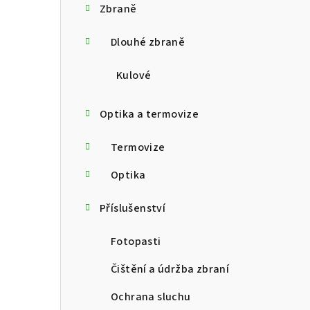
Zbraně
t
Dlouhé zbraně
r
a
Kulové
n
Optika a termovize
n
Termovize
í
p
Optika
a
Příslušenství
n
Fotopasti
e
Čištění a údržba zbraní
l
Ochrana sluchu