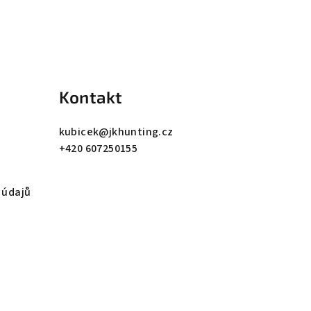
Kontakt
kubicek
@
jkhunting.cz
+420 607250155
 údajů