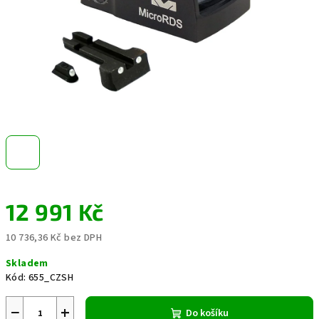
12 991 Kč
10 736,36 Kč bez DPH
Měrná
Skladem
cena:
Kód:
655_CZSH
−
+
Do košíku