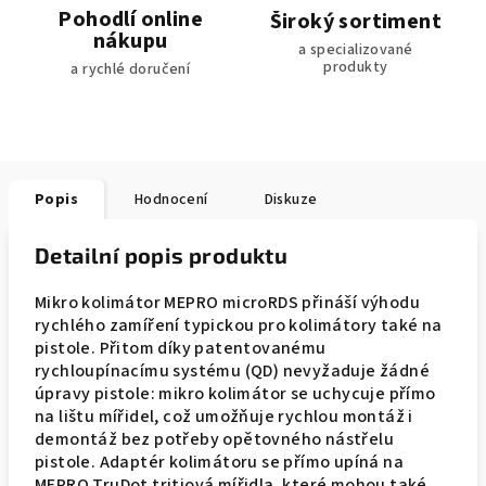
Pohodlí online
Široký sortiment
nákupu
a specializované
produkty
a rychlé doručení
Popis
Hodnocení
Diskuze
Detailní popis produktu
Mikro kolimátor MEPRO microRDS přináší výhodu
rychlého zamíření typickou pro kolimátory také na
pistole. Přitom díky patentovanému
rychloupínacímu systému (QD) nevyžaduje žádné
úpravy pistole: mikro kolimátor se uchycuje přímo
na lištu mířidel, což umožňuje rychlou montáž i
demontáž bez potřeby opětovného nástřelu
pistole. Adaptér kolimátoru se přímo upíná na
MEPRO TruDot tritiová mířidla, které mohou také