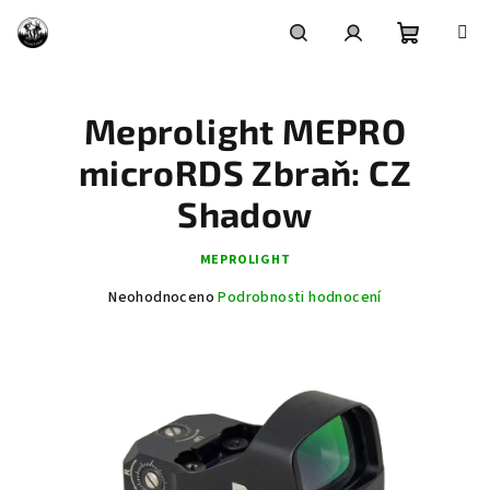
Přejít
na
obsah
Nákupní
Hledat
Přihlášení
Meprolight MEPRO
košík
microRDS Zbraň: CZ
Shadow
MEPROLIGHT
Průměrné
Neohodnoceno
Podrobnosti hodnocení
hodnocení
produktu
je
0,0
z
5
hvězdiček.