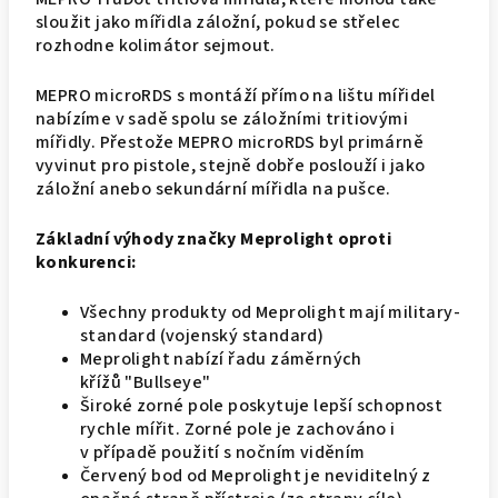
sloužit jako mířidla záložní, pokud se střelec
rozhodne kolimátor sejmout.
MEPRO microRDS s montáží přímo na lištu mířidel
nabízíme v sadě spolu se záložními tritiovými
mířidly. Přestože MEPRO microRDS byl primárně
vyvinut pro pistole, stejně dobře poslouží i jako
záložní anebo sekundární mířidla na pušce.
Základní výhody značky Meprolight oproti
konkurenci:
Všechny produkty od Meprolight mají military-
standard (vojenský standard)
Meprolight nabízí řadu záměrných
křížů "Bullseye"
Široké zorné pole poskytuje lepší schopnost
rychle mířit. Zorné pole je zachováno i
v případě použití s nočním viděním
Červený bod od Meprolight je neviditelný z