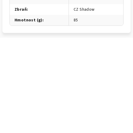
Zbraň
:
CZ Shadow
Hmotnost (g)
:
85
Z
á
p
a
t
í