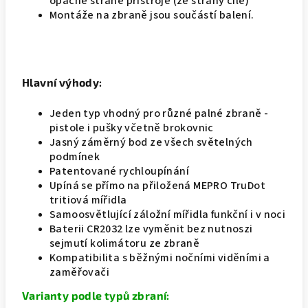
opačné straně přístroje (ze strany cíle)
Montáže na zbraně jsou součástí balení.
Hlavní výhody:
Jeden typ vhodný pro různé palné zbraně -
pistole i pušky včetně brokovnic
Jasný záměrný bod ze všech světelných
podmínek
Patentované rychloupínání
Upíná se přímo na přiložená MEPRO TruDot
tritiová mířidla
Samoosvětlující záložní mířidla funkční i v noci
Baterii CR2032 lze vyměnit bez nutnoszi
sejmutí kolimátoru ze zbraně
Kompatibilita s běžnými nočními viděními a
zaměřovači
Varianty podle typů zbraní: