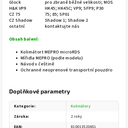
Glock
pro zbraně běžné velikosti; MOS
H&K VP9
HK45; HK45C; VP9; SFP9; P30
CZ 75
75; 85; SP01
CZ Shadow
Shadow 1; Shadow 2
ostatní
kontaktujte nás
Obsah balení:
Kolimátort MEPRO microRDS
Mířidla MEPRO (podle modelu)
Návod v češtině
Ochranné neoprenové transportní pouzdro
Doplňkové parametry
Kategorie
:
Kolimátory
Záruka
:
2 roky
EAN
:
810013520651