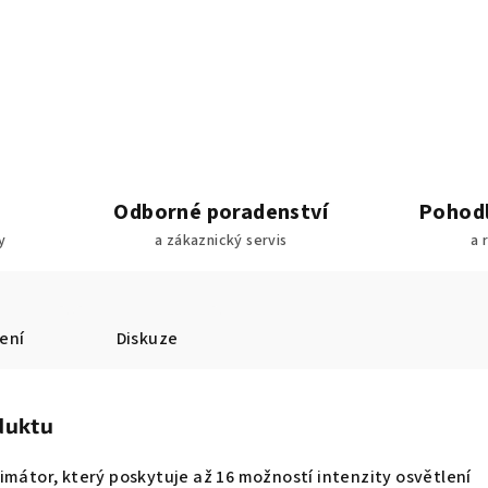
Odborné poradenství
Pohodl
y
a zákaznický servis
a 
ení
Diskuze
duktu
imátor, který poskytuje až 16 možností intenzity osvětlení