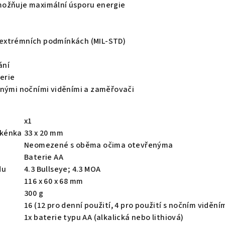
možňuje maximální úsporu energie
 v extrémních podmínkách (MIL-STD)
ání
terie
žnými nočními viděními a zaměřovači
x1
okénka
33 x 20 mm
Neomezené s oběma očima otevřenýma
Baterie AA
du
4.3 Bullseye; 4.3 MOA
116 x 60 x 68 mm
300 g
16 (12 pro denní použití, 4 pro použití s nočním vidění
1x baterie typu AA (alkalická nebo lithiová)