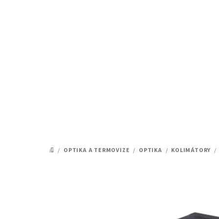
Přejít
na
obsah
/
OPTIKA A TERMOVIZE
/
OPTIKA
/
KOLIMÁTORY
/
DOMŮ