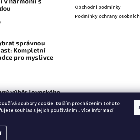
 v harmonii s
Obchodní podmínky
odou
Podmínky ochrany osobních
5
ybrat správnou
ast: Kompletní
odce pro myslivce
vný výběr loveckého
vení
používá soubory cookie. Dalším procházením tohoto
ujete souhlas s jejich používáním.. Více informací
í