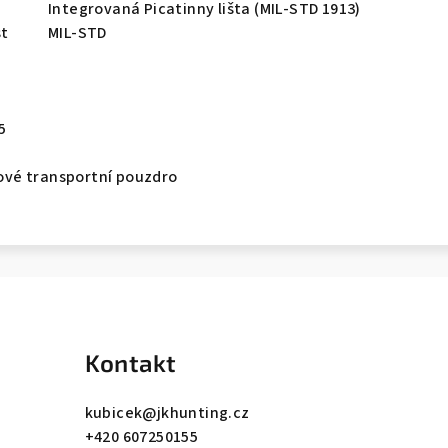
Integrovaná Picatinny lišta (MIL-STD 1913)
st
MIL-STD
5
vé transportní pouzdro
Kontakt
kubicek
@
jkhunting.cz
+420 607250155