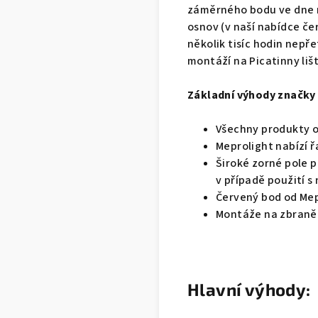
záměrného bodu ve dne n
osnov (v naší nabídce če
několik tisíc hodin nepř
montáží na Picatinny liš
Základní výhody značky 
Všechny produkty o
Meprolight nabízí 
Široké zorné pole p
v případě použití s
Červený bod od Mepr
Montáže na zbraně 
Hlavní výhody: