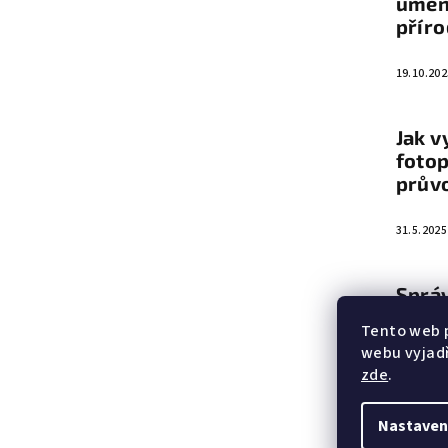
umění
přír
í
19.10.202
Jak v
fotop
prův
31.5.2025
Sprá
vyba
Tento web 
webu vyjadř
5.6.2023
zde
.
Nastaven