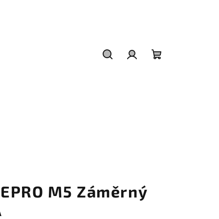
Hledat
Přihlášení
Nákupní
košík
MEPRO M5 Záměrný
A