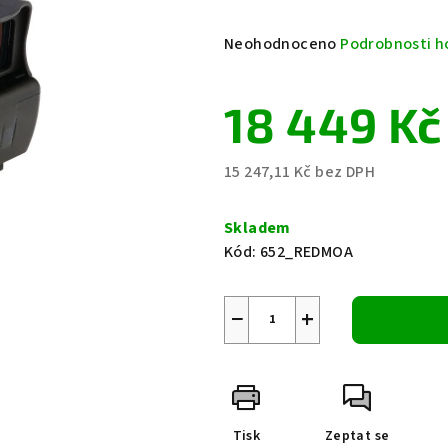
Průměrné
Neohodnoceno
Podrobnosti h
hodnocení
produktu
18 449 Kč
je
0,0
z
15 247,11 Kč bez DPH
5
Měrná
hvězdiček.
cena:
Skladem
Kód:
652_REDMOA
−
+
Tisk
Zeptat se