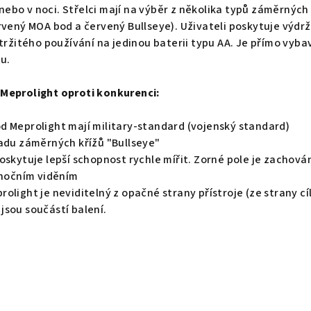
ebo v noci. Střelci mají na výběr z několika typů záměrných
rvený MOA bod a červený Bullseye). Uživateli poskytuje výdrž
etržitého používání na jedinou baterii typu AA. Je přímo vyba
tu.
Meprolight oproti konkurenci:
d Meprolight mají military-standard (vojenský standard)
řadu záměrných křížů "Bullseye"
oskytuje lepší schopnost rychle mířit. Zorné pole je zachován
 nočním viděním
olight je neviditelný z opačné strany přístroje (ze strany cí
jsou součástí balení.