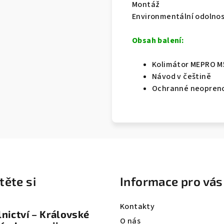
Montáž
Environmentální odolno
Obsah balení:
Kolimátor MEPRO M
Návod v češtině
Ochranné neopreno
těte si
Informace pro vás
Kontakty
nictví – Královské
O nás