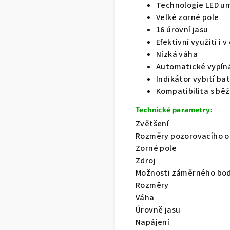
Technologie LED u
Velké zorné pole
16 úrovní jasu
Efektivní využití i
Nízká váha
Automatické vypín
Indikátor vybití ba
Kompatibilita s bě
Technické parametry:
Zvětšení
Rozměry pozorovacího 
Zorné pole
Zdroj
Možnosti záměrného bo
Rozměry
Váha
Úrovně jasu
Napájení