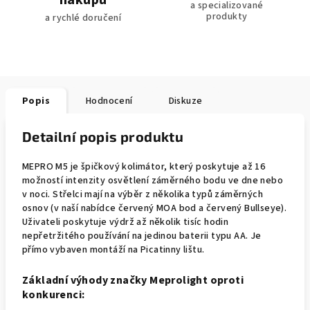
nákupu
a specializované
produkty
a rychlé doručení
Popis
Hodnocení
Diskuze
Detailní popis produktu
MEPRO M5 je špičkový kolimátor, který poskytuje až 16
možností intenzity osvětlení záměrného bodu ve dne nebo
v noci. Střelci mají na výběr z několika typů záměrných
osnov (v naší nabídce červený MOA bod a červený Bullseye).
Uživateli poskytuje výdrž až několik tisíc hodin
nepřetržitého používání na jedinou baterii typu AA. Je
přímo vybaven montáží na Picatinny lištu.
Základní výhody značky Meprolight oproti
konkurenci: