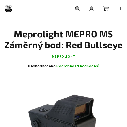
Přejít
na
obsah
Nákupní
Hledat
Přihlášení
Meprolight MEPRO M5
košík
Záměrný bod: Red Bullseye
MEPROLIGHT
Průměrné
Neohodnoceno
Podrobnosti hodnocení
hodnocení
produktu
je
0,0
z
5
hvězdiček.