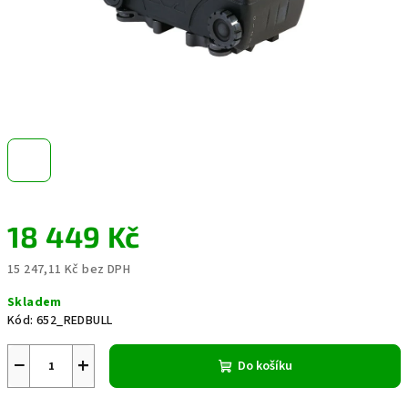
18 449 Kč
15 247,11 Kč bez DPH
Měrná
Skladem
cena:
Kód:
652_REDBULL
−
+
Do košíku