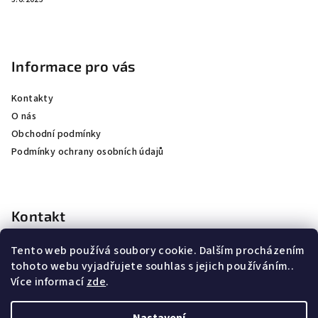
Informace pro vás
Kontakty
O nás
Obchodní podmínky
Podmínky ochrany osobních údajů
Kontakt
kubicek
@
jkhunting.cz
Tento web používá soubory cookie. Dalším procházením
+420 607250155
tohoto webu vyjadřujete souhlas s jejich používáním..
Více informací
zde
.