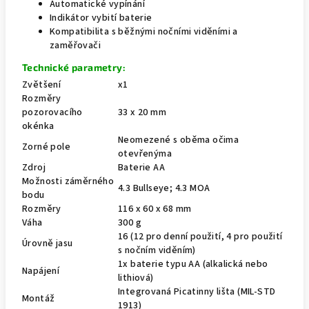
Automatické vypínání
Indikátor vybití baterie
Kompatibilita s běžnými nočními viděními a
zaměřovači
Technické parametry:
Zvětšení
x1
Rozměry
pozorovacího
33 x 20 mm
okénka
Neomezené s oběma očima
Zorné pole
otevřenýma
Zdroj
Baterie AA
Možnosti záměrného
4.3 Bullseye; 4.3 MOA
bodu
Rozměry
116 x 60 x 68 mm
Váha
300 g
16 (12 pro denní použití, 4 pro použití
Úrovně jasu
s nočním viděním)
1x baterie typu AA (alkalická nebo
Napájení
lithiová)
Integrovaná Picatinny lišta (MIL-STD
Montáž
1913)