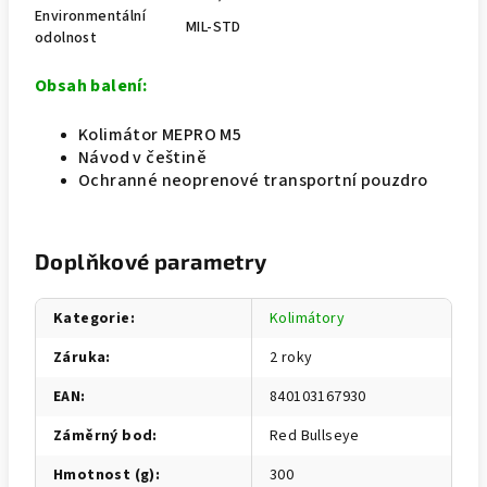
Environmentální
MIL-STD
odolnost
Obsah balení:
Kolimátor MEPRO M5
Návod v češtině
Ochranné neoprenové transportní pouzdro
Doplňkové parametry
Kategorie
:
Kolimátory
Záruka
:
2 roky
EAN
:
840103167930
Záměrný bod
:
Red Bullseye
Hmotnost (g)
:
300