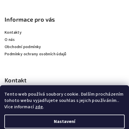
Informace pro vás
Kontakty
O nás
Obchodní podmínky
Podmínky ochrany osobních údajů
Kontakt
kubicek
@
jkhunting.cz
Tento web používá soubory cookie. Dalším procházením
+420 607250155
tohoto webu vyjadřujete souhlas s jejich používáním..
Více informací
zde
.
Nastavení