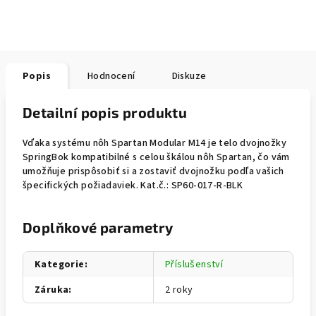
Popis
Hodnocení
Diskuze
Detailní popis produktu
Vďaka systému nôh Spartan Modular M14 je telo dvojnožky
SpringBok kompatibilné s celou škálou nôh Spartan, čo vám
umožňuje prispôsobiť si a zostaviť dvojnožku podľa vašich
špecifických požiadaviek. Kat.č.: SP60-017-R-BLK
Doplňkové parametry
Kategorie
:
Příslušenství
Záruka
:
2 roky