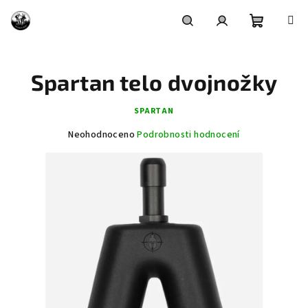
Přejít
na
obsah
Nákupní
Hledat
Přihlášení
Spartan telo dvojnožky
košík
SPARTAN
Průměrné
Neohodnoceno
Podrobnosti hodnocení
hodnocení
produktu
je
0,0
z
5
hvězdiček.