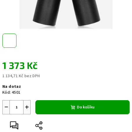
1 373 Kč
1 134,71 Kč bez DPH
Měrná
Na dotaz
cena:
Kód:
4501
−
+
Do košíku