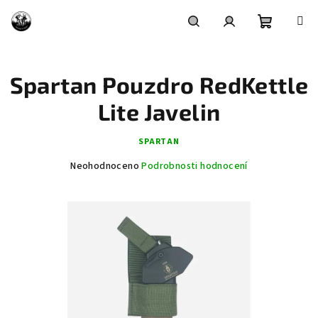
Přejít
na
obsah
Nákupní
Hledat
Přihlášení
Spartan Pouzdro RedKettle
košík
Lite Javelin
SPARTAN
Průměrné
Neohodnoceno
Podrobnosti hodnocení
hodnocení
produktu
je
0,0
z
5
hvězdiček.