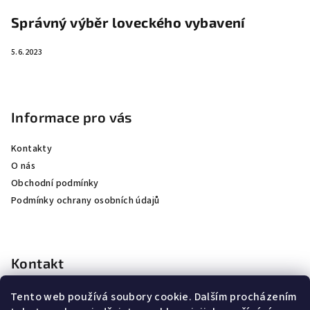
Správný výběr loveckého vybavení
5.6.2023
Informace pro vás
Kontakty
O nás
Obchodní podmínky
Podmínky ochrany osobních údajů
Kontakt
kubicek
@
jkhunting.cz
Tento web používá soubory cookie. Dalším procházením
+420 607250155