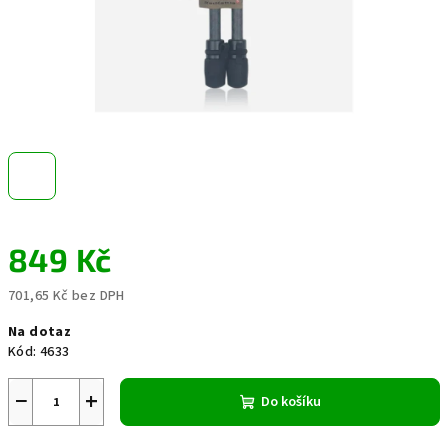
849 Kč
701,65 Kč bez DPH
Měrná
Na dotaz
cena:
Kód:
4633
−
+
Do košíku