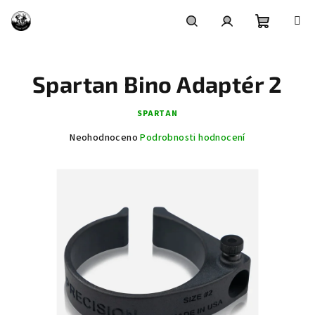
Přejít
na
obsah
Nákupní
Hledat
Přihlášení
Spartan Bino Adaptér 2
košík
SPARTAN
Průměrné
Neohodnoceno
Podrobnosti hodnocení
hodnocení
produktu
je
0,0
z
5
hvězdiček.