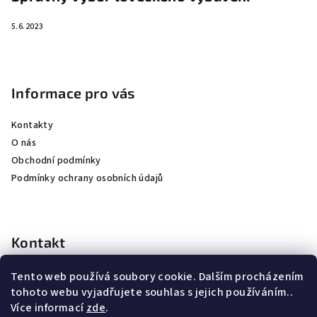
5.6.2023
Informace pro vás
Kontakty
O nás
Obchodní podmínky
Podmínky ochrany osobních údajů
Kontakt
kubicek
@
jkhunting.cz
Tento web používá soubory cookie. Dalším procházením
+420 607250155
tohoto webu vyjadřujete souhlas s jejich používáním..
Více informací
zde
.