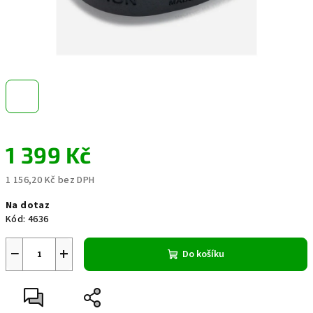
1 399 Kč
1 156,20 Kč bez DPH
Měrná
Na dotaz
cena:
Kód:
4636
−
+
Do košíku