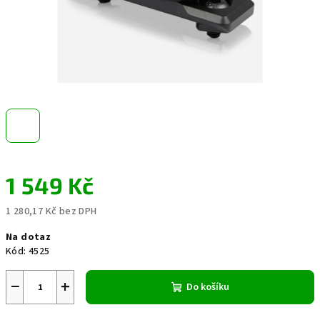
1 549 Kč
1 280,17 Kč bez DPH
Měrná
Na dotaz
cena:
Kód:
4525
−
+
Do košíku