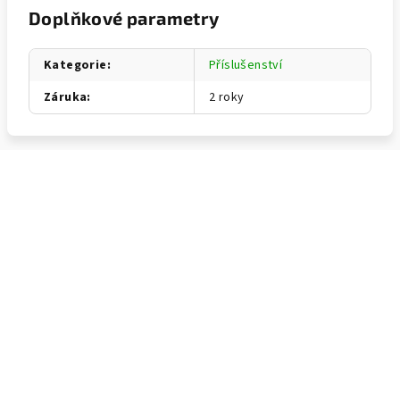
Doplňkové parametry
Kategorie
:
Příslušenství
Záruka
:
2 roky
Z
á
p
a
t
í