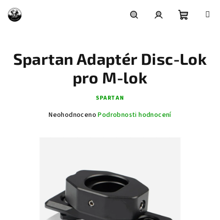
Přejít
na
obsah
Nákupní
Hledat
Přihlášení
Spartan Adaptér Disc-Lok
košík
pro M-lok
SPARTAN
Průměrné
Neohodnoceno
Podrobnosti hodnocení
hodnocení
produktu
je
0,0
z
5
hvězdiček.