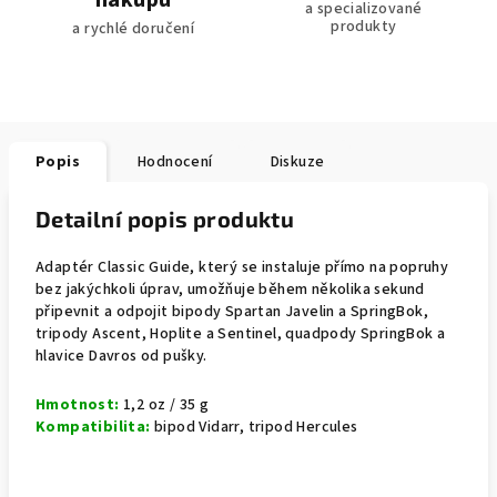
nákupu
a specializované
produkty
a rychlé doručení
Popis
Hodnocení
Diskuze
Detailní popis produktu
Adaptér Classic Guide, který se instaluje přímo na popruhy
bez jakýchkoli úprav, umožňuje během několika sekund
připevnit a odpojit bipody Spartan Javelin a SpringBok,
tripody Ascent, Hoplite a Sentinel, quadpody SpringBok a
hlavice Davros od pušky.
Hmotnost:
1,2 oz / 35 g
Kompatibilita:
bipod Vidarr, tripod Hercules