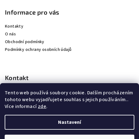
Informace pro vás
Kontakty
O nás
Obchodní podmínky
Podmínky ochrany osobních údajů
Kontakt
kubicek
@
jkhunting.cz
Tento web používá soubory cookie. Dalším procházením
+420 607250155
tohoto webu vyjadřujete souhlas s jejich používáním..
Více informací
zde
.
Nastavení
Copyright 2026
JK Hunting lovecké potřeby
. Všechna práva
vyhrazena.