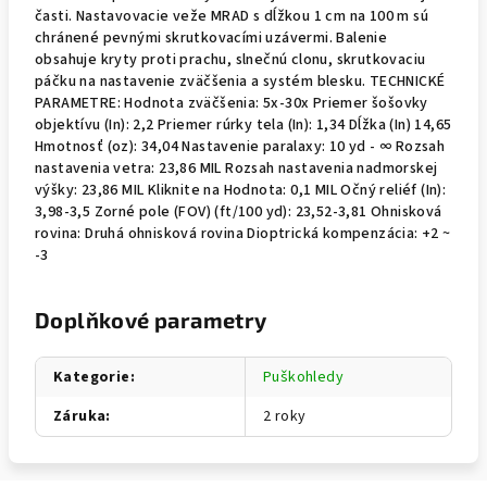
časti. Nastavovacie veže MRAD s dĺžkou 1 cm na 100 m sú
chránené pevnými skrutkovacími uzávermi. Balenie
obsahuje kryty proti prachu, slnečnú clonu, skrutkovaciu
páčku na nastavenie zväčšenia a systém blesku. TECHNICKÉ
PARAMETRE: Hodnota zväčšenia: 5x-30x Priemer šošovky
objektívu (In): 2,2 Priemer rúrky tela (In): 1,34 Dĺžka (In) 14,65
Hmotnosť (oz): 34,04 Nastavenie paralaxy: 10 yd - ∞ Rozsah
nastavenia vetra: 23,86 MIL Rozsah nastavenia nadmorskej
výšky: 23,86 MIL Kliknite na Hodnota: 0,1 MIL Očný reliéf (In):
3,98-3,5 Zorné pole (FOV) (ft/100 yd): 23,52-3,81 Ohnisková
rovina: Druhá ohnisková rovina Dioptrická kompenzácia: +2 ~
-3
Doplňkové parametry
Kategorie
:
Puškohledy
Záruka
:
2 roky