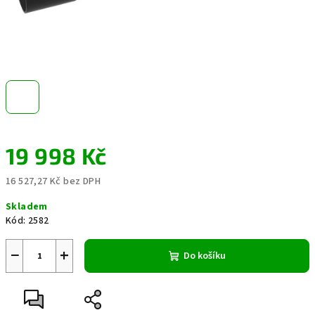
19 998 Kč
16 527,27 Kč bez DPH
Měrná
Skladem
cena:
Kód:
2582
−
+
Do košíku