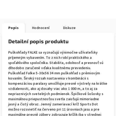
Popis
Hodnocení
Diskuze
Detailní popis produktu
Puškohľady FALKE sa vyznačujú výnimočne užívateľsky
príjemným vybavením. To z nich robí praktického a
spoľahlivého spoločníka. Stabilita, odolnosť a presnosť sú
dlhodobo zaručené vďaka kvalitnému prevedeniu.
Puškohľad Falke 5-30x56 34 mm puškohľad s prémiovým
kovaním. Široký rozsah nastavenia v kombinácii s
kompenzáciou paralaxy umožňuje presné výstrely na krátke
vzdialenosti, ako aj dosahy viac ako 1 000 m, a to aj za
nepriaznivých svetelných podmienok. Špičkové šošovky s
maximálnou priepustnosťou svetla zaisťujú mimoriadne
jasný a čistý obraz. Jemný zameriavací kríž Sports Dot
možno rozsvietiť na červeno pri 11 úrovniach jasu a pre
maximálne presné zábery zobrazuje krížik iba v strednej