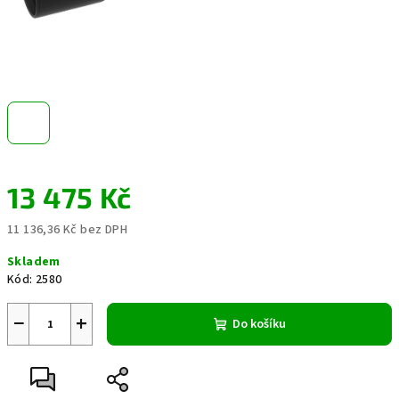
13 475 Kč
11 136,36 Kč bez DPH
Měrná
Skladem
cena:
Kód:
2580
−
+
Do košíku