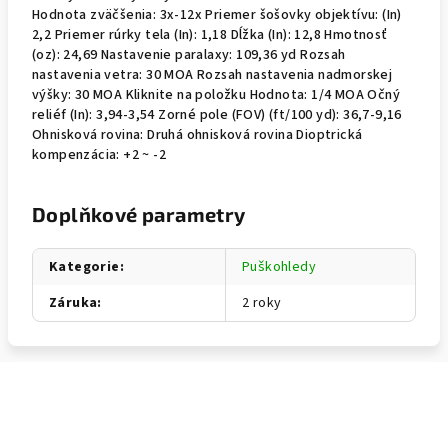
Hodnota zväčšenia: 3x-12x Priemer šošovky objektívu: (In)
2,2 Priemer rúrky tela (In): 1,18 Dĺžka (In): 12,8 Hmotnosť
(oz): 24,69 Nastavenie paralaxy: 109,36 yd Rozsah
nastavenia vetra: 30 MOA Rozsah nastavenia nadmorskej
výšky: 30 MOA Kliknite na položku Hodnota: 1/4 MOA Očný
reliéf (In): 3,94-3,54 Zorné pole (FOV) (ft/100 yd): 36,7-9,16
Ohnisková rovina: Druhá ohnisková rovina Dioptrická
kompenzácia: +2 ~ -2
Doplňkové parametry
Kategorie
:
Puškohledy
Záruka
:
2 roky
Z
á
p