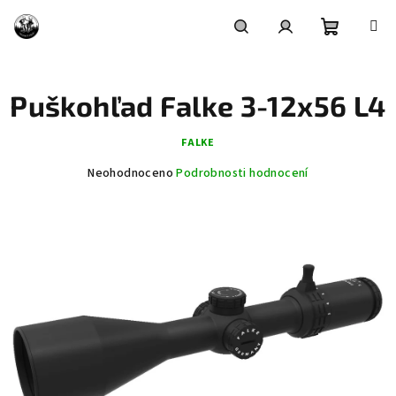
Přejít
na
obsah
Nákupní
Hledat
Přihlášení
Puškohľad Falke 3-12x56 L4
košík
FALKE
Průměrné
Neohodnoceno
Podrobnosti hodnocení
hodnocení
produktu
je
0,0
z
5
hvězdiček.