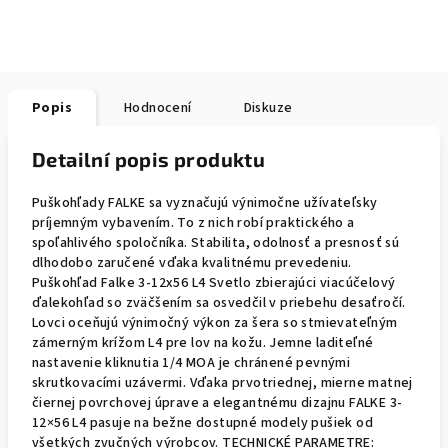
Popis
Hodnocení
Diskuze
Detailní popis produktu
Puškohľady FALKE sa vyznačujú výnimočne užívateľsky
príjemným vybavením. To z nich robí praktického a
spoľahlivého spoločníka. Stabilita, odolnosť a presnosť sú
dlhodobo zaručené vďaka kvalitnému prevedeniu.
Puškohľad Falke 3-12x56 L4 Svetlo zbierajúci viacúčelový
ďalekohľad so zväčšením sa osvedčil v priebehu desaťročí.
Lovci oceňujú výnimočný výkon za šera so stmievateľným
zámerným krížom L4 pre lov na kožu. Jemne laditeľné
nastavenie kliknutia 1/4 MOA je chránené pevnými
skrutkovacími uzávermi. Vďaka prvotriednej, mierne matnej
čiernej povrchovej úprave a elegantnému dizajnu FALKE 3-
12×56 L4 pasuje na bežne dostupné modely pušiek od
všetkých zvučných výrobcov. TECHNICKÉ PARAMETRE: