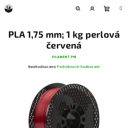
Přejít
na
obsah
Nákupní
Hledat
Přihlášení
PLA 1,75 mm; 1 kg perlová
košík
červená
FILAMENT PM
Průměrné
Neohodnoceno
Podrobnosti hodnocení
hodnocení
produktu
je
0,0
z
5
hvězdiček.