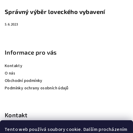
Správný výběr loveckého vybavení
5.6.2023
Informace pro vás
Kontakty
O nás
Obchodní podmínky
Podmínky ochrany osobních údajů
Kontakt
kubicek
@
jkhunting.cz
Tento web používá soubory cookie. Dalším procházením