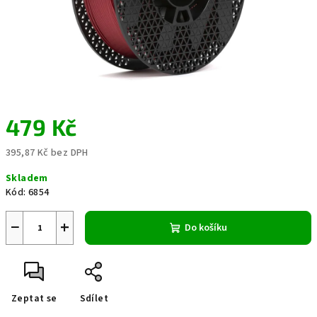
479 Kč
395,87 Kč bez DPH
Měrná
Skladem
cena:
Kód:
6854
−
+
Do košíku
Zeptat se
Sdílet