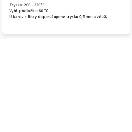
Tryska: 200 - 220°C
Vyhř. podložka: 60 °C
U barev s flitry doporučujeme trysku 0,5 mm a větší.
Z
á
p
a
t
í