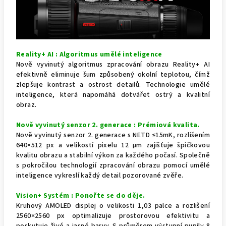
Reality+ AI : Algoritmus umělé inteligence
Nově vyvinutý algoritmus zpracování obrazu Reality+ AI
efektivně eliminuje šum způsobený okolní teplotou, čímž
zlepšuje kontrast a ostrost detailů. Technologie umělé
inteligence, která napomáhá dotvářet ostrý a kvalitní
obraz.
Nově vyvinutý senzor 2. generace : Prémiová kvalita.
Nově vyvinutý senzor 2. generace s NETD ≤15mK, rozlišením
640×512 px a velikostí pixelu 12 μm zajišťuje špičkovou
kvalitu obrazu a stabilní výkon za každého počasí. Společně
s pokročilou technologií zpracování obrazu pomocí umělé
inteligence vykreslí každý detail pozorované zvěře.
Vision+ Systém : Ponořte se do děje.
Kruhový AMOLED displej o velikosti 1,03 palce a rozlišení
2560×2560 px optimalizuje prostorovou efektivitu a
poskytuje živé a jasné barvy. S průměrem výstupní pupily 8