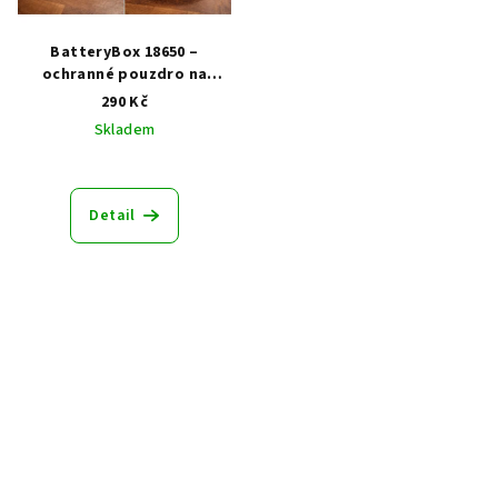
BatteryBox 18650 –
ochranné pouzdro na
baterie
290 Kč
Skladem
Detail
Z
á
p
a
t
í