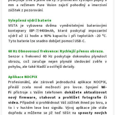
mm a režimem Pure Vision zajistí pohodlný a imerzivní
zážitek z pozorování.
Vylepšená výdrž baterie
VISTA je vybavena dvěma vyměnitelnými bateriovými
kontejnery IBP-7/4400mAh, které poskytují impozantní
výdrž až 11 hodin a 90% kapacitu i při teplotách -20 °C.
Tyto baterie lze snadno dobíjet pomocí USB-C.
60 Hz Obnovovací frekvence: Rychlejší přenos obrazu.
Senzor s frekvencí 60 Hz poskytuje dokonalou plynulost
obrazu, což zaručuje nejen plynulé sledování zvěře v
pohybu, ale také hladší a ostřejší detaily.
Aplikace NOCPIX
Profesionální, ale zároveň jednoduchá aplikace NOCPIX,
přináší zcela nové možnosti pro lovce. Spojení
Wi-
Fi
přístroje s Vaším telefonem
dokážete aktualizovat
nový firmware, stahovat a prohlížet fotografie či
videa.
Případně si prohlédnout Váš zážitek ihned po lovu, a
to i v hustém lese bez signálu. Vývoj aplikace jde stále
dopředu a můžeme se již teď těšit na
spousty nových