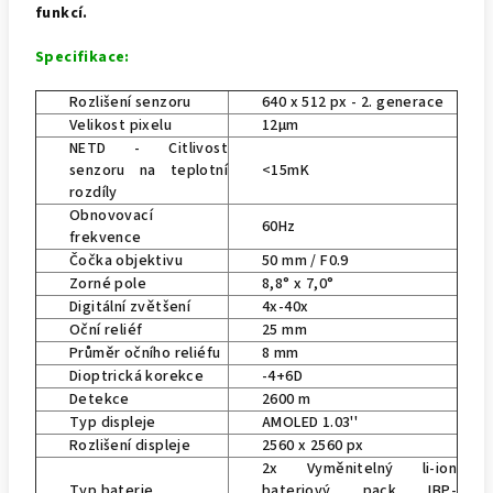
funkcí.
Specifikace:
Rozlišení senzoru
640 x 512 px - 2. generace
Velikost pixelu
12µm
NETD - Citlivost
senzoru na teplotní
<15mK
rozdíly
Obnovovací
60Hz
frekvence
Čočka objektivu
50 mm / F0.9
Zorné pole
8,8° x 7,0°
Digitální zvětšení
4x-40x
Oční reliéf
25 mm
Průměr očního reliéfu
8 mm
Dioptrická korekce
-4+6D
Detekce
2600 m
Typ displeje
AMOLED 1.03''
Rozlišení displeje
2560 x 2560 px
2x Vyměnitelný li-ion
Typ baterie
bateriový pack IBP-