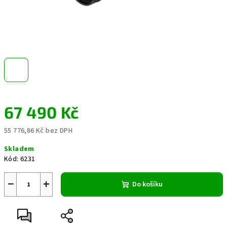
67 490 Kč
55 776,86 Kč bez DPH
Měrná
Skladem
cena:
Kód:
6231
−
+
Do košíku