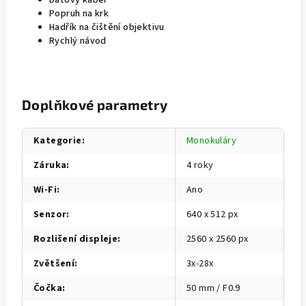
Popruh na krk
Hadřík na čištění objektivu
Rychlý návod
Doplňkové parametry
Kategorie
:
Monokuláry
Záruka
:
4 roky
Wi-Fi
:
Ano
Senzor
:
640 x 512 px
Rozlišení displeje
:
2560 x 2560 px
Zvětšení
:
3x-28x
Čočka
:
50 mm / F0.9