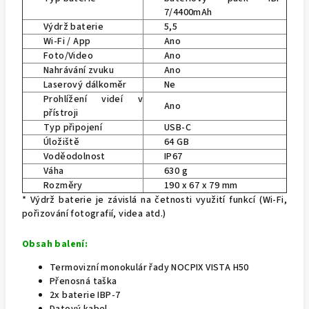
7/4400mAh
Výdrž baterie
5,5
Wi-Fi / App
Ano
Foto/Video
Ano
Nahrávání zvuku
Ano
Laserový dálkoměr
Ne
Prohlížení videí v
Ano
přístroji
Typ připojení
USB-C
Úložiště
64 GB
Voděodolnost
IP67
Váha
630 g
Rozměry
190 x 67 x 79 mm
* Výdrž baterie je závislá na četnosti využití funkcí (Wi-Fi,
pořizování fotografií, videa atd.)
Obsah balení:
Termovizní monokulár řady NOCPIX VISTA H50
Přenosná taška
2x baterie IBP-7
Datový kabel