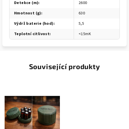
Detekce (m)
:
2600
Hmotnost (g)
:
630
Výdrž baterie (hod)
:
5,5
Teplotní citlivost
:
<15mK
Související produkty