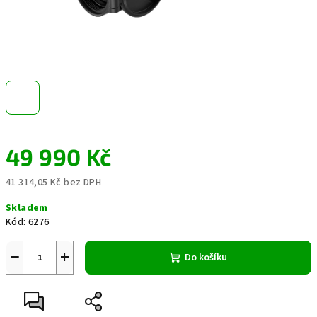
49 990 Kč
41 314,05 Kč bez DPH
Měrná
Skladem
cena:
Kód:
6276
−
+
Do košíku