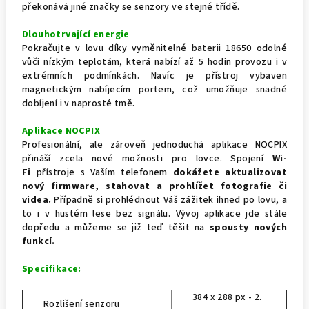
překonává jiné značky se senzory ve stejné třídě.
Dlouhotrvající energie
Pokračujte v lovu díky vyměnitelné baterii 18650 odolné
vůči nízkým teplotám, která nabízí až 5 hodin provozu i v
extrémních podmínkách. Navíc je přístroj vybaven
magnetickým nabíjecím portem, což umožňuje snadné
dobíjení i v naprosté tmě.
Aplikace NOCPIX
Profesionální, ale zároveň jednoduchá aplikace NOCPIX
přináší zcela nové možnosti pro lovce. Spojení
Wi-
Fi
přístroje s Vaším telefonem
dokážete aktualizovat
nový firmware, stahovat a prohlížet fotografie či
videa.
Případně si prohlédnout Váš zážitek ihned po lovu, a
to i v hustém lese bez signálu. Vývoj aplikace jde stále
dopředu a můžeme se již teď těšit na
spousty nových
funkcí.
Specifikace:
384 x 288 px - 2.
Rozlišení senzoru