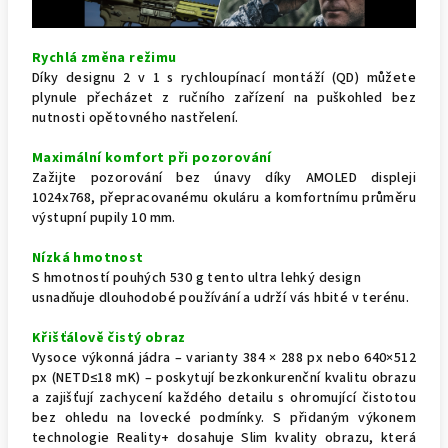
Rychlá změna režimu
Díky designu 2 v 1 s rychloupínací montáží (QD) můžete
plynule přecházet z ručního zařízení na puškohled bez
nutnosti opětovného nastřelení.
Maximální komfort při pozorování
Zažijte pozorování bez únavy díky AMOLED displeji
1024x768, přepracovanému okuláru a komfortnímu průměru
výstupní pupily 10 mm.
Nízká hmotnost
S hmotností pouhých 530 g tento ultra lehký design
usnadňuje dlouhodobé používání a udrží vás hbité v terénu.
Křišťálově čistý obraz
Vysoce výkonná jádra – varianty 384 × 288 px nebo 640×512
px (NETD≤18 mK) – poskytují bezkonkurenční kvalitu obrazu
a zajišťují zachycení každého detailu s ohromující čistotou
bez ohledu na lovecké podmínky. S přidaným výkonem
technologie Reality+ dosahuje Slim kvality obrazu, která