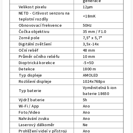
generace
Velikost pixelu
12µm
NETD - Citlivost senzoru na
<18mK
teplotní rozdíly
Obnovovací frekvence
50Hz
Čočka objektivu
35 mm / F1.0
Zorné pole
7,5° x 5,7°
Digitální zvětšení
3,5x-14x
Oční reliéf
48 mm
Průměr očního reliéfu
10 mm
Dioptrická korekce
-5+5D
Detekce
1800 m
Typ displeje
AMOLED
Rozlišení displeje
1024x768px
Vyměnitelná li-ion
Typ baterie
baterie 18650
Výdrž baterie
5h
Wi-Fi / App
Ano
Foto/Video
Ano
Nahrávání zvuku
Ano
Laserový dálkoměr
Ne
Prohlížení videí v přístroji
Ano