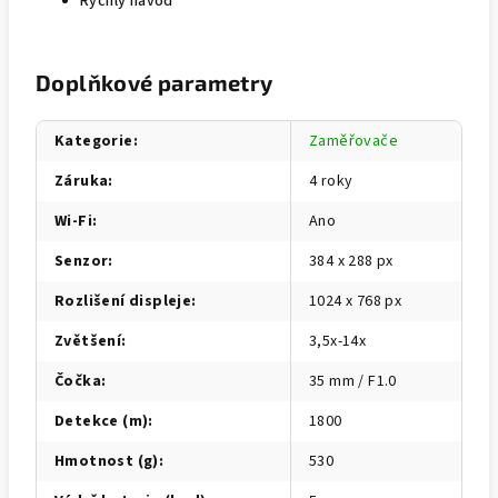
Rychlý návod
Doplňkové parametry
Kategorie
:
Zaměřovače
Záruka
:
4 roky
Wi-Fi
:
Ano
Senzor
:
384 x 288 px
Rozlišení displeje
:
1024 x 768 px
Zvětšení
:
3,5x-14x
Čočka
:
35 mm / F1.0
Detekce (m)
:
1800
Hmotnost (g)
:
530