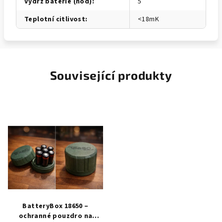
Výdrž baterie (hod)
:
5
Teplotní citlivost
:
<18mK
Související produkty
BatteryBox 18650 –
ochranné pouzdro na