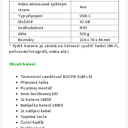
Video aktivované zpětným
Ano
rázem
Typ připojení
USB-C
Úložiště
32 GB
Voděodolnost
IP67
Váha
530 g
Rozměry
216 x 76 x 46 mm
* Výdrž baterie je závislá na četnosti využití funkcí (Wi-Fi,
pořizování fotografií, videa atd.)
Obsah balení:
Termovizní zaměřovač NOCPIX SLIM L35
Přenosná taška
Picatinny montáž
3mm šestihranný klíč
2x baterie 18650
Nabíječka baterií 18650
2x nabíjecí kabel
Tepelné terče
Čistící hadřík