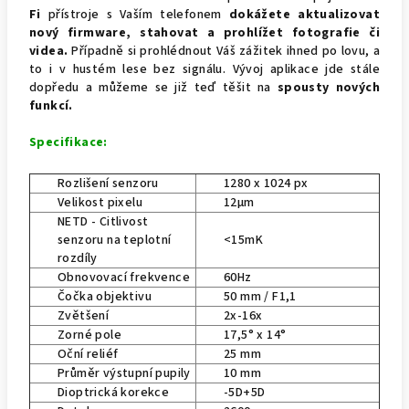
Fi
přístroje s Vaším telefonem
dokážete aktualizovat
nový firmware, stahovat a prohlížet fotografie či
videa.
Případně si prohlédnout Váš zážitek ihned po lovu, a
to i v hustém lese bez signálu. Vývoj aplikace jde stále
dopředu a můžeme se již teď těšit na
spousty nových
funkcí.
Specifikace:
Rozlišení senzoru
1280 x 1024 px
Velikost pixelu
12µm
NETD - Citlivost
senzoru na teplotní
<15mK
rozdíly
Obnovovací frekvence
60Hz
Čočka objektivu
50 mm / F1,1
Zvětšení
2x-16x
Zorné pole
17,5° x 14°
Oční reliéf
25 mm
Průměr výstupní pupily
10 mm
Dioptrická korekce
-5D+5D