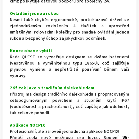
čímž poskytuje datovou podporu pro společný lov.
Ovládání jednou rukou
Nesmí také chybět ergonomické, protiskluzové držení se
zjednodušeným rozložením 4 tlačítek a uprostřed
umístěnými rolovacími kolečky pro snadné ovládání jednou
rukou a bezpečný úchop za jakýchkoli podmínek.
Konec obav z vybití
Řada QUEST se vyznačuje designem se dvěma bateriemi
(vestavěnou a vyměnitelnou typu 18650), což zajišťuje
plynulou výměnu a nepřetržité používání během vaší
výpravy.
Zážitek jako s tradičním dalekohledem
Přístroj má design tradičního dalekohledu s propracovaným
celopogumovaným povrchem a stupněm krytí IP67
(vodotěsnost a prachotěsnost), což zajišťuje jak odolnost,
tak celkové pohodlí.
Aplikace NOCPIX
Profesionální, ale zároveň jednoduchá aplikace NOCPIX!
Přináší zcela nové možnosti pro lovce. Spojení
Wi-