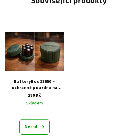
Související produkty
BatteryBox 18650 –
ochranné pouzdro na
baterie
290 Kč
Skladem
Detail