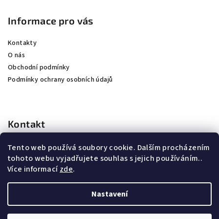
Informace pro vás
Kontakty
O nás
Obchodní podmínky
Podmínky ochrany osobních údajů
Kontakt
kubicek
@
jkhunting.cz
Tento web používá soubory cookie. Dalším procházením
+420 607250155
tohoto webu vyjadřujete souhlas s jejich používáním..
Více informací
zde
.
Nastavení
Copyright 2026
JK Hunting lovecké potřeby
. Všechna práva
vyhrazena.