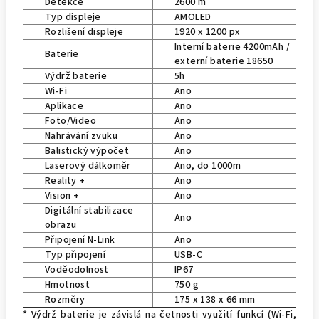
Detekce
2600 m
Typ displeje
AMOLED
Rozlišení displeje
1920 x 1200 px
Interní baterie 4200mAh /
Baterie
externí baterie 18650
Výdrž baterie
5h
Wi-Fi
Ano
Aplikace
Ano
Foto/Video
Ano
Nahrávání zvuku
Ano
Balistický výpočet
Ano
Laserový dálkoměr
Ano, do 1000m
Reality +
Ano
Vision +
Ano
Digitální stabilizace
Ano
obrazu
Připojení N-Link
Ano
Typ připojení
USB-C
Voděodolnost
IP67
Hmotnost
750 g
Rozměry
175 x 138 x 66 mm
* Výdrž baterie je závislá na četnosti využití funkcí (Wi-Fi,