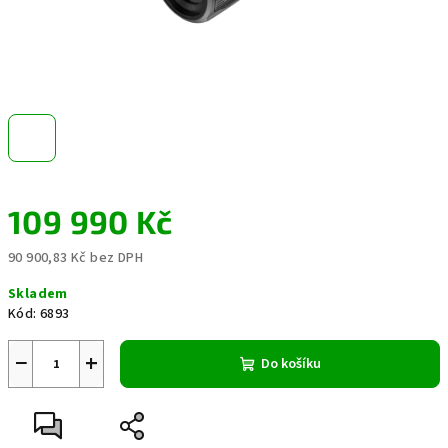
109 990 Kč
90 900,83 Kč bez DPH
Měrná
Skladem
cena:
Kód:
6893
−
+
Do košíku