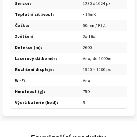
Senzor
:
1280 x 1024 px
Teplotní citlivost
:
<15mK
Čočka
:
50mm / F1,1
Zvětšení
:
2x-16x
Detekce (m)
:
2600
Laserový dálkoměr
:
Ano, do 1000m
Rozlišení displeje
:
1920 × 1200 px
Wi-Fi
:
Ano
Hmotnost (g)
:
750
Výdrž baterie (hod)
:
5