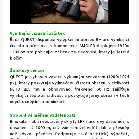
Vynikající vizuální zážitek
Řada QUEST disponuje vylepšením obrazu R+ pro vynikající
čistotu a přesnost, v kombinaci s AMOLED displejem 1920x
1200 px pro pohlcující zážitek ze sledování, který je šetrný
k očím.
Špičkový senzor
QUEST je vybaven vysoce výkonným senzorem (1280x1024
px), který poskytuje výjimečnou čistotu obrazu. S citlivostí
NETD ≤15 mK a obnovovací frekvencí 60 Hz zajišťuje
vynikající teplotní citlivost a poskytuje jasný obraz i v těch
nejnáročnějších podmínkách.
Spolehlivé měření vzdálenosti
Binokulár nabízí vestavěný skrytý LRF (laserový dálkoměr) s
dosahem až 1000 m, což vám umožní vidět dále a přesněji
než kdykoli předtím. Podporuje také balistický výpočet,