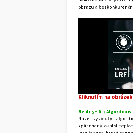
obrazu a bezkonkurenční
Kliknutím na obrázek
Reality+ AI : Algoritmus
Nově vyvinutý algorit
způsobený okolní teplot
inteligence, která napom