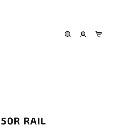
Hledat
Přihlášení
Nákupní
košík
H50R RAIL