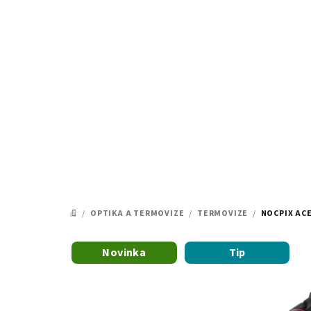
Přejít
na
obsah
/
OPTIKA A TERMOVIZE
/
TERMOVIZE
/
NOCPIX ACE
DOMŮ
Novinka
Tip