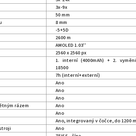
3x-9x
50 mm
u
8 mm
-5+5D
2600 m
AMOLED 1.03''
2560 x 2560 px
1. interní (4000mAh) + 2. vyměni
18500
7h (interní+externí)
Ano
Ano
Ano
pětným rázem
Ano
Ano
Ano, integrovaný v čočce,
do 1200 
stroji
Ano
ZEISS - šína