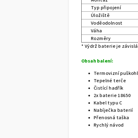
Typ připojení
Úložiště
Voděodolnost
Váha
Rozměry
* Výdrž baterie je závislá
Obsah balení:
Termovizní puškohl
Tepelné terče
Čistící hadřík
2x baterie 18650
Kabel typu C
Nabíječka baterií
Přenosná taška
Rychlý návod