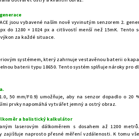
 generace
ACE jsou vybavené naším nově vyvinutým senzorem 2. gene
 px do 1280 × 1024 px a citlivostí menší než 15mK. Tento 
 výkon za každé situace.
riovým systémem, který zahrnuje vestavěnou baterii o kapa
elnou baterii typu 18650. Tento systém splňuje nároky pro d
a.
F1.0, 50 mm/F0.9) umožňuje, aby na senzor dopadlo o 20 
lšími prvky napomáhá vytvářet jemný a ostrý obraz.
lkoměr a balistický kalkulátor
vaným laserovým dálkoměrem s dosahem až 1200 metrů.
y zajišťuje naprosto přesné měření vzdálenosti. K tomu vš