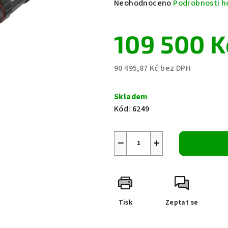
Průměrné
Neohodnoceno
Podrobnosti h
hodnocení
produktu
109 500 K
je
0,0
z
90 495,87 Kč bez DPH
5
Měrná
hvězdiček.
cena:
Skladem
Kód:
6249
−
+
Tisk
Zeptat se