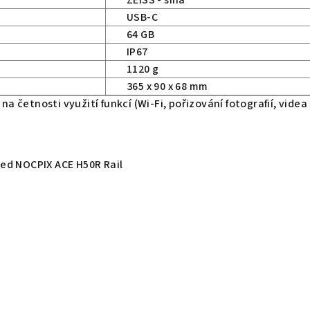
USB-C
64 GB
IP67
1120 g
365 x 90 x 68 mm
 na četnosti využití funkcí (Wi-Fi, pořizování fotografií, videa
ed NOCPIX ACE H50R Rail