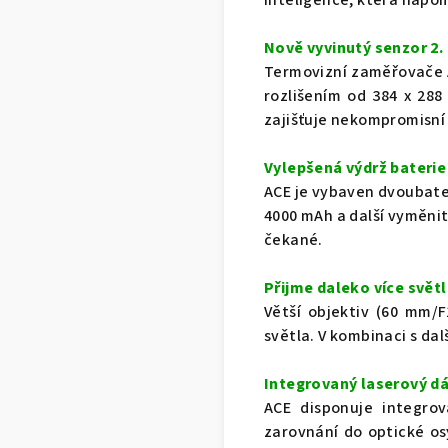
Nově vyvinutý senzor 2.
Termovizní zaměřovače 
rozlišením od 384 x 288
zajišťuje nekompromisní
Vylepšená výdrž baterie
ACE je vybaven dvoubate
4000 mAh a další vyměnit
čekané.
Přijme daleko více světl
Větší objektiv (60 mm/
světla. V kombinaci s da
Integrovaný laserový dá
ACE disponuje integro
zarovnání do optické os