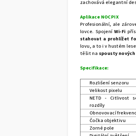
zachovává elegantní des
Aplikace NOCPIX
Profesionální, ale záro
lovce. Spojení
Wi-Fi
pří
stahovat a prohlížet fo
lovu, a to i v hustém les
těšit na
spousty nových 
Specifikace:
Rozlišení senzoru
Velikost pixelu
NETD - Citlivost s
rozdíly
Obnovovací frekven
Čočka objektivu
Zorné pole
Digitální zvětšení