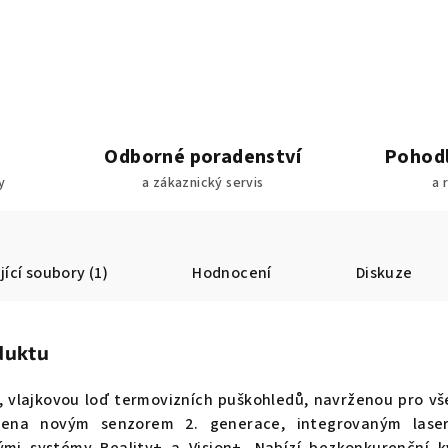
Odborné poradenství
Pohodl
y
a zákaznický servis
a 
jící soubory (1)
Hodnocení
Diskuze
duktu
, vlajkovou loď termovizních puškohledů, navrženou pro v
avena novým senzorem 2. generace, integrovaným lase
mi systémy Reality+ a Vision+. Nabízí bezkonkurenční k