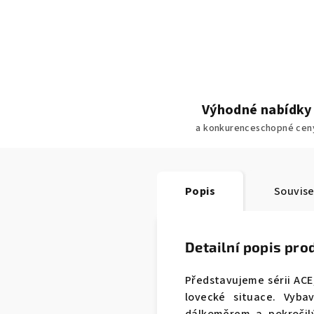
Výhodné nabídky
a konkurenceschopné cen
Popis
Souvise
Detailní popis pro
Představujeme sérii ACE
lovecké situace. Vyb
dálkoměrem a pokročilý