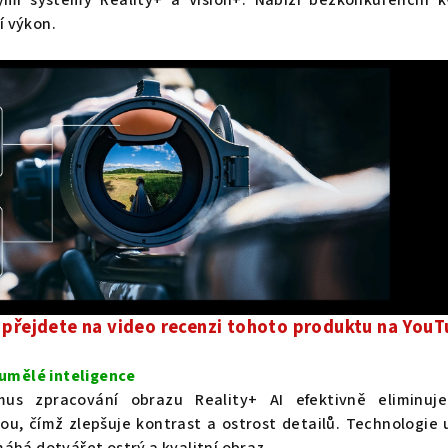
 výkon.
 přejdete na video recenzi tohoto produktu na YouT
 umělé inteligence
mus zpracování obrazu Reality+ AI efektivně eliminuj
ou, čímž zlepšuje kontrast a ostrost detailů. Technologie
áhá dotvářet ostrý a kvalitní obraz.