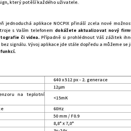
ign, který potěší každého uživatele.
veň jednoduchá aplikace NOCPIX přináší zcela nové možnos
stroje s Vaším telefonem
dokážete aktualizovat nový firm
tografie či videa.
Případně si prohlédnout Váš zážitek ih
e bez signálu. Vývoj aplikace jde stále dopředu a můžeme se j
funkcí.
640 x 512 px - 2. generace
12µm
enzoru na teplotní
<15mK
ce
60Hz
50 mm / F0.9
8,8° x 7,0°
3x-24x