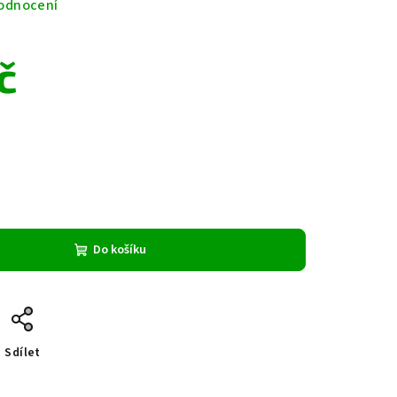
odnocení
č
Do košíku
Sdílet