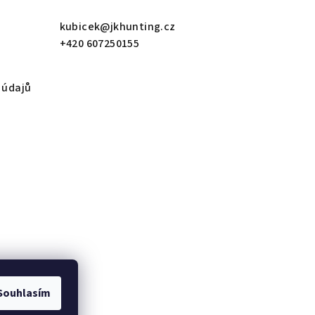
kubicek
@
jkhunting.cz
+420 607250155
 údajů
Souhlasím