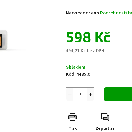
Průměrné
Neohodnoceno
Podrobnosti h
hodnocení
produktu
598 Kč
je
0,0
z
494,21 Kč bez DPH
5
Měrná
hvězdiček.
cena:
Skladem
Kód:
4485.0
−
+
Tisk
Zeptat se