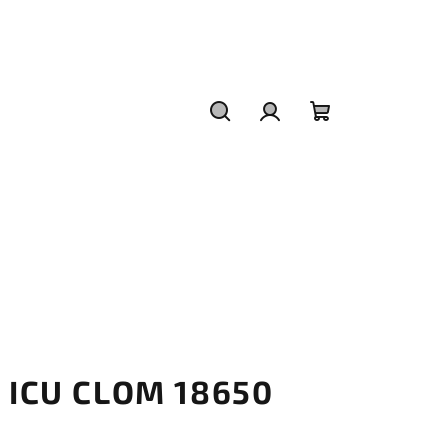
Hledat
Přihlášení
Nákupní
košík
e ICU CLOM 18650