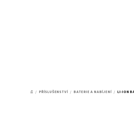
Přejít
na
obsah
/
PŘÍSLUŠENSTVÍ
/
BATERIE A NABÍJENÍ
/
LI-ION B
DOMŮ