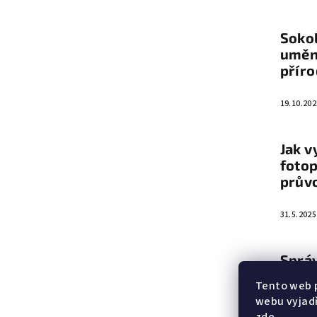
a
Sokol
t
umění
přír
í
19.10.202
Jak v
fotop
prův
31.5.2025
Sprá
vyba
Tento web 
webu vyjadř
5.6.2023