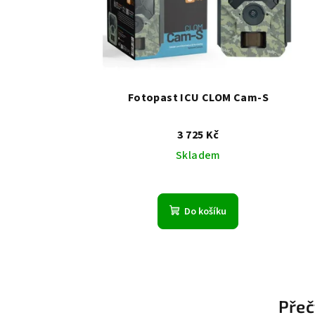
Fotopast ICU CLOM Cam-S
3 725 Kč
Skladem
Do košíku
Z
á
Přeč
p