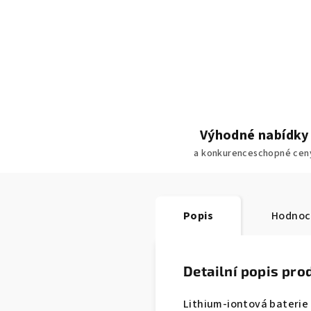
Výhodné nabídky
a konkurenceschopné cen
Popis
Hodnoc
Detailní popis pro
Lithium-iontová bateri