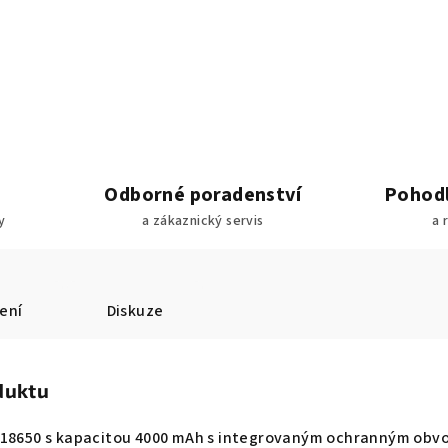
Odborné poradenství
Pohodl
y
a zákaznický servis
a 
ení
Diskuze
duktu
e 18650 s kapacitou 4000 mAh s integrovaným ochranným ob