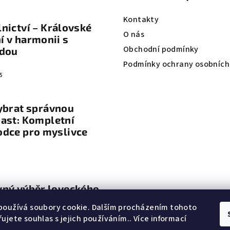
Kontakty
nictví – Královské
O nás
 v harmonii s
Obchodní podmínky
odou
Podmínky ochrany osobních
5
ybrat správnou
ast: Kompletní
odce pro myslivce
vný výběr loveckého
vení
používá soubory cookie. Dalším procházením tohoto
ujete souhlas s jejich používáním.. Více informací