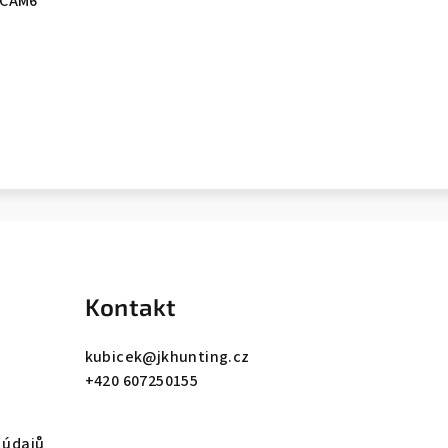
 CAM6
Kontakt
kubicek
@
jkhunting.cz
+420 607250155
 údajů