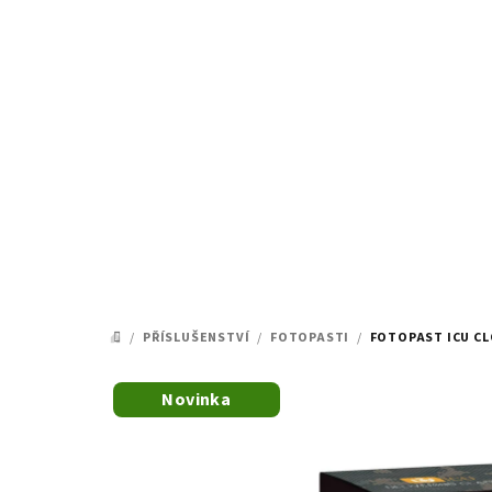
Přejít
na
obsah
/
PŘÍSLUŠENSTVÍ
/
FOTOPASTI
/
FOTOPAST ICU C
DOMŮ
Novinka