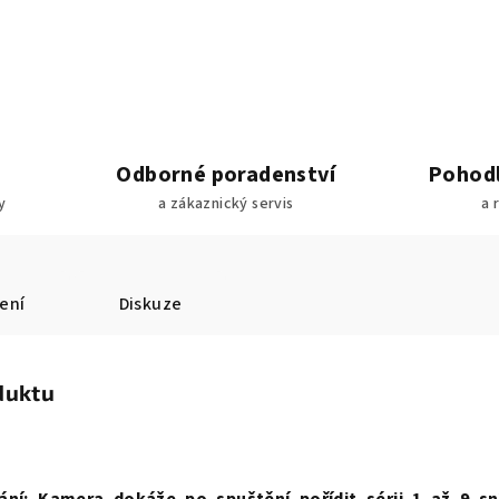
Odborné poradenství
Pohodl
y
a zákaznický servis
a 
ení
Diskuze
duktu
ání:
Kamera dokáže po spuštění pořídit sérii
1 až 9 s