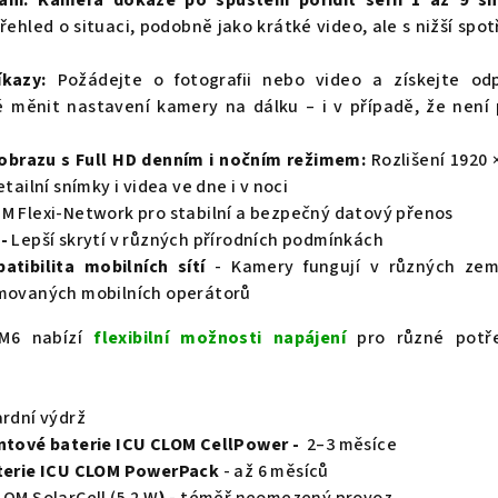
řehled o situaci, podobně jako krátké video, ale s nižší spo
kazy:
Požádejte o fotografii nebo video a získejte od
é měnit nastavení kamery na dálku – i v případě, že není
 obrazu s Full HD denním i nočním režimem:
Rozlišení 1920 
etailní snímky i videa ve dne i v noci
M Flexi-Network pro stabilní a bezpečný datový přenos
-
Lepší skrytí v různých přírodních podmínkách
tibilita mobilních sítí
- Kamery fungují v různých zem
omovaných mobilních operátorů
AM6 nabízí
flexibilní možnosti napájení
pro různé potř
rdní výdrž
ontové baterie ICU CLOM CellPower -
2–3 měsíce
baterie ICU CLOM PowerPack
- až 6 měsíců
LOM SolarCell (5,2 W
)
- téměř neomezený provoz