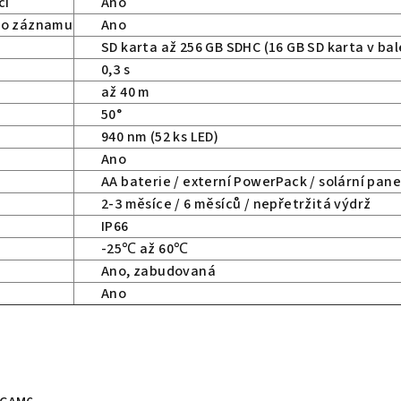
ci
Ano
ho záznamu
Ano
SD karta až 256 GB SDHC (16 GB SD karta v bal
0,3 s
až 40 m
50°
940 nm (52 ks LED)
z
Ano
AA baterie / externí PowerPack / solární pane
2-3 měsíce / 6 měsíců / nepřetržitá výdrž
IP66
-25℃ až 60℃
Ano, zabudovaná
Ano