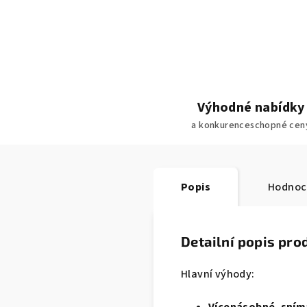
Výhodné nabídky
a konkurenceschopné cen
Popis
Hodnoc
Detailní popis pro
Hlavní výhody:
Vícenásobné sním