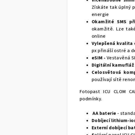
Získáte tak úplný p
energie
Okamžité SMS pří
okamžitě. Lze tak
online
Vylepšená kvalita
px přináší ostré a d
eSIM -
Vestavěná SI
Digitální kamufláž 
Celosvětová kompa
používají sítě ren
Fotopast ICU CLOM C
podmínky.
AA baterie
- standa
D
obíjecí lithium-i
Externí dobíjecí 
S
olární panel ICU C