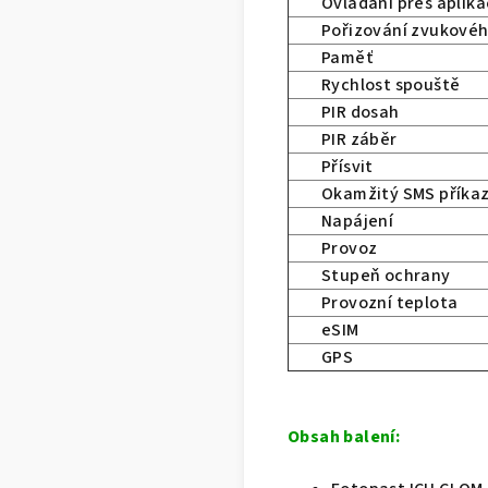
Ovládání přes aplika
Pořizování zvukové
Paměť
Rychlost spouště
PIR dosah
PIR záběr
Přísvit
Okamžitý SMS příka
Napájení
Provoz
Stupeň ochrany
Provozní teplota
eSIM
GPS
Obsah
balení: