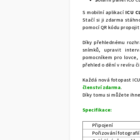
S mobilní aplikací
ICU C
Stačí si ji zdarma stáhn
pomocí QR kódu propojit
Díky přehlednému rozhr
snímků, upravit inter
pomocníkem pro lovce, m
přehled o dění v revíru 
Každá nová fotopast IC
členství zdarma
.
Díky tomu si můžete ihne
Specifikace:
Připojení
Pořizování fotografií