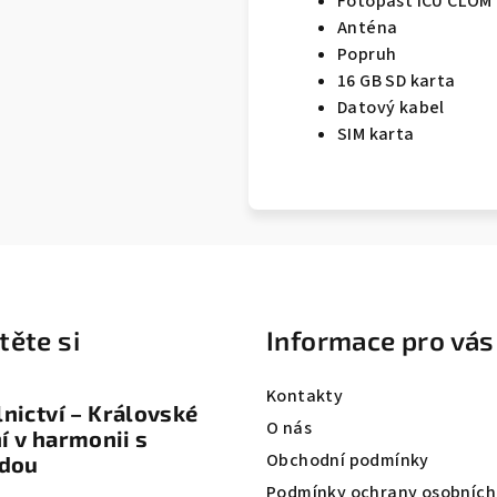
Fotopast ICU CLOM
Anténa
Popruh
16 GB SD karta
Datový kabel
SIM karta
těte si
Informace pro vás
Kontakty
nictví – Královské
O nás
 v harmonii s
Obchodní podmínky
odou
Podmínky ochrany osobních