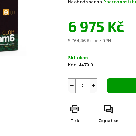
Průměrné
Neohodnoceno
Podrobnosti h
hodnocení
produktu
6 975 Kč
je
0,0
z
5 764,46 Kč bez DPH
5
Měrná
hvězdiček.
cena:
Skladem
Kód:
4479.0
−
+
Tisk
Zeptat se