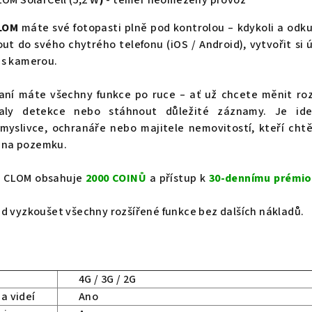
LOM
máte své fotopasti plně pod kontrolou – kdykoli a
odku
out do svého chytrého telefonu (iOS / Android), vytvořit si 
 s kamerou.
aní máte všechny funkce po ruce – ať už chcete měnit roz
valy detekce nebo stáhnout důležité záznamy. Je ide
yslivce, ochranáře nebo majitele nemovitostí, kteří chtě
či na pozemku.
U CLOM obsahuje
2000 COINŮ
a přístup k
30-dennímu prémi
d vyzkoušet všechny rozšířené funkce bez dalších nákladů.
4G / 3G / 2G
 a videí
Ano